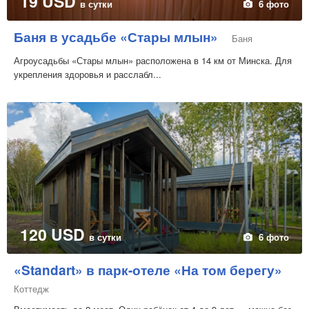
19 USD
в сутки
6 фото
Баня в усадьбе «Стары млын»
Баня
Агроусадьбы «Стары млын» расположена в 14 км от Минска. Для
укрепления здоровья и расслабл...
120 USD
в сутки
6 фото
«Standart» в парк-отеле «На том берегу»
Коттедж