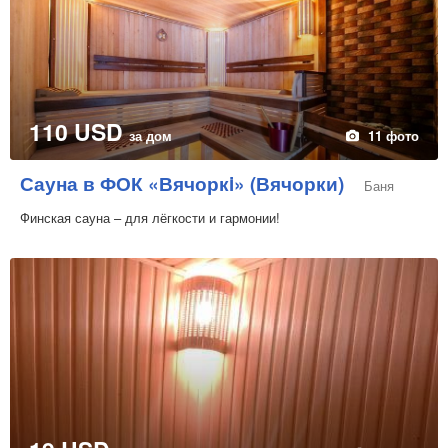
110 USD
за дом
11 фото
Сауна в ФОК «Вячоркi» (Вячорки)
Баня
Финская сауна – для лёгкости и гармонии!