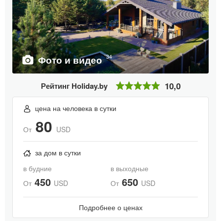
34
Фото и видео
10,0
Рейтинг Holiday.by
цена на человека в сутки
80
От
USD
за дом в сутки
в будние
в выходные
450
650
От
USD
От
USD
Подробнее о ценах