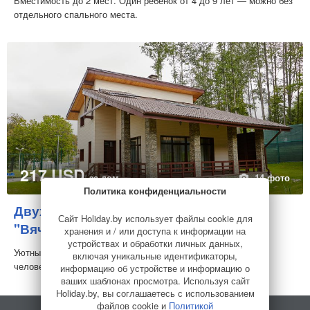
Вместимость до 2 мест. Один ребёнок от 4 до 9 лет — можно без
отдельного спального места.
217 USD
за дом
14 фото
Политика конфиденциальности
Двухуровневый гостевой дом в ФОК
Сайт Holiday.by использует файлы cookie для
"Вячорки" рядом с Минском
Усадьба
хранения и / или доступа к информации на
устройствах и обработки личных данных,
Уютный двухуровневый дом для отдыха-До 4 человек. -2
включая уникальные идентификаторы,
человека возможно разместить за дополнитель...
информацию об устройстве и информацию о
ваших шаблонах просмотра. Используя сайт
Holiday.by, вы соглашаетесь с использованием
файлов cookie и
Политикой