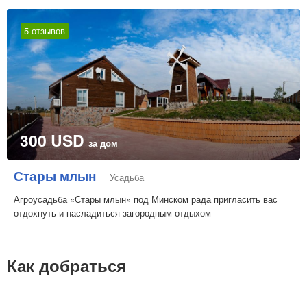
5 отзывов
300 USD
за дом
Стары млын
Усадьба
Агроусадьба «Стары млын» под Минском рада пригласить вас
отдохнуть и насладиться загородным отдыхом
Как добраться