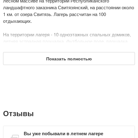
лесном массиве на территории Республиканского
ландшафтного заказника Свитязянский, на расстоянии около
1 км. от озера Свитязь. Лагерь рассчитан на 100
отдыхающих.
На территории лагеря - 10 одноэтажных спальных домиков,
летняя эстрадная площадка, футбольное поле, площадка
для волейбола, спортивный городок.
Показать полностью
Летом 2019 года в лагере "Вясёлка" планируется 5 смен:
1 смена – с 01 июня по 09 июня (с размещением
передвижных палаточных лагерей)
2 смена – с 09 июня по 26 июня
3 смена – с 30 июня по 17 июля
4 смена – с 21 июля по 07 августа
5 смена – с 11 августа по 28 августа
Дата обновления: 23 мая 2019
Отзывы
Вы уже побывали в летнем лагере