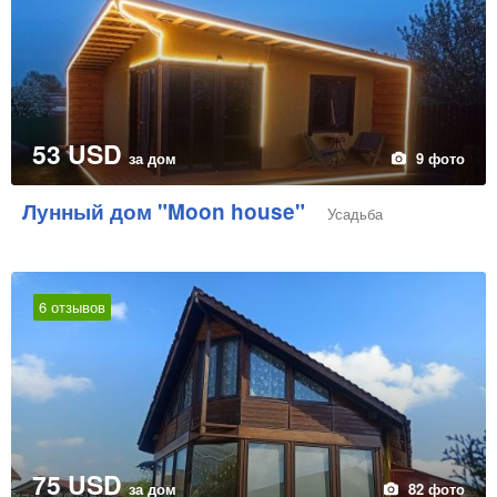
53 USD
за дом
9 фото
Лунный дом "Moon house"
Усадьба
6 отзывов
75 USD
за дом
82 фото