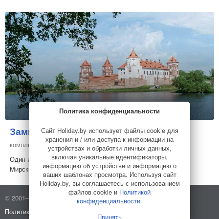
Политика конфиденциальности
Замковый комплекс «Мир»
Сайт Holiday.by использует файлы cookie для
Загородный
хранения и / или доступа к информации на
комплекс
устройствах и обработки личных данных,
включая уникальные идентификаторы,
Один из самых важных туристических объектов Беларуси –
информацию об устройстве и информацию о
Мирский замок приглашает незабываемо прове...
ваших шаблонах просмотра. Используя сайт
Holiday.by, вы соглашаетесь с использованием
файлов cookie и
Политикой
© 2001–2026 Holiday.by
Правила использования сайта
конфиденциальности
.
Политика конфиденциальности
О компании
Принять