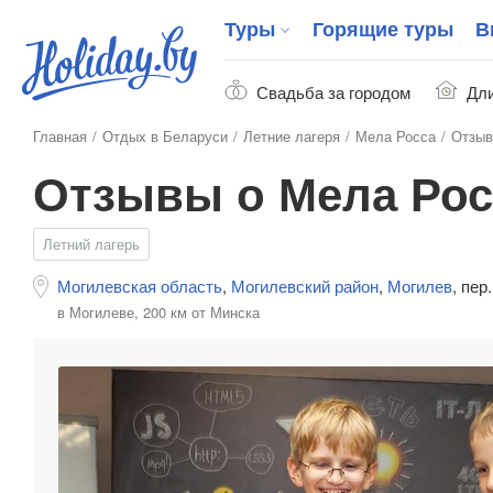
Туры
Горящие туры
В
Свадьба за городом
Дли
Главная
Отдых в Беларуси
Летние лагеря
Мела Росса
Отзы
Отзывы о Мела Рос
Летний лагерь
Могилевская область
,
Могилевский район
,
Могилев
,
пер
в Могилеве,
200 км от Минска