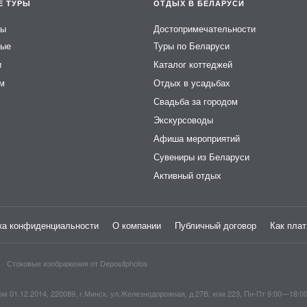
Е ТУРЫ
ОТДЫХ В БЕЛАРУСИ
ры
Достопримечательности
ные
Туры по Беларуси
и
Каталог коттеджей
ем
Отдых в усадьбах
Свадьба за городом
Экскурсоводы
Афиша мероприятий
Сувениры из Беларуси
Активный отдых
ка конфиденциальности
О компании
Публичный договор
Как плат
Стоковые изображения от
Depositphotos
1.12.2014, 220089, г.Минск, ул.Железнодорожная, д.27В, ком.223, Пн-Пт 9:00—18:0