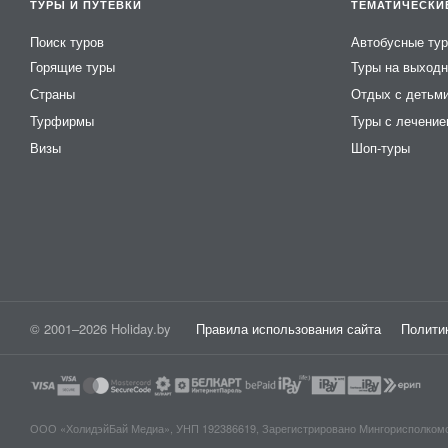
ТУРЫ И ПУТЁВКИ
ТЕМАТИЧЕСКИ
Поиск туров
Автобусные ту
Горящие туры
Туры на выход
Страны
Отдых с детьм
Турфирмы
Туры с лечени
Визы
Шоп-туры
© 2001–2026 Holiday.by
Правила использования сайта
Полити
ООО «ХолидэйБай Медиа», УНП 192386619, Зарегистрировано Мингорисполкомом 0