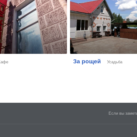
За рощей
Кафе
Усадьба
Если вы замети