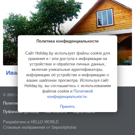
Политика конфиденциальности
Сайт Holiday.by использует файлы cookie для
хранения и / или доступа к информации на
устройствах и обработки личных данных,
включая уникальные идентификаторы,
Ивановщина
Усадьба
информацию об устройстве и информацию о
ваших шаблонах просмотра. Используя сайт
Holiday.by, вы соглашаетесь с использованием
файлов cookie и
Политикой
© 2001–2026 Holiday.by
Правила использования сайта
конфиденциальности
.
Политика конфиденциальности
О компании
Принять
Публичный договор
Как платить
Карта сайта
Разработано в
HELLO WORLD
Стоковые изображения от
Depositphotos