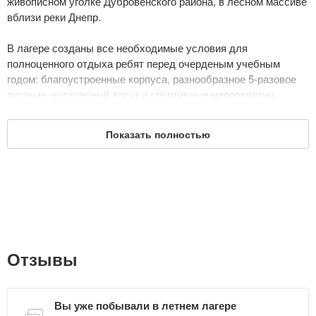
живописном уголке Дубровенского района, в лесном массиве
вблизи реки Днепр.
В лагере созданы все необходимые условия для
полноценного отдыха ребят перед очерденым учебным
годом: благоустроенные корпуса, разнообразное 5-разовое
питание, интересный досуг и спортивные мероприятия.
На территории лагеря "Луговцы": 5 корпусов для проживания
Показать полностью
детей; административный корпус (комната детского актива,
кинозал, тренажёрный зал, библиотека, радиоузел, открытая
сцена, комнаты для проживания персонала); столовая на 200
мест; медицинский пункт; стадион; баскетбольная и
волейбольная площадки; костровая площадка; медицинский
корпус; баня; игровая площадка; зоны отдыха (беседки,
столы для настольного тенниса, скамейки, песочница, столы
для настольных игр, рисования и чтения).
Отзывы
Дата обновления: 24 мая 2019
Вы уже побывали в летнем лагере