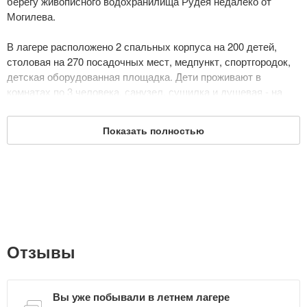
берегу живописного водохранилища Рудея недалеко от
Могилева.
В лагере расположено 2 спальных корпуса на 200 детей,
столовая на 270 посадочных мест, медпункт, спортгородок,
детская оборудованная площадка. Дети проживают в
комнатах по 3 человека, санузел, сушилка и душевая - на
этажах.
Показать полностью
В лагере организовано 6-разовое питание.
В лагере отдыхают дети от 6 до 15 лет. Летом 2019 года в
лагерь планируется 4 заезда, каждая смена длится 18 дней.
Дата обновления: 27 мая 2019
Отзывы
Вы уже побывали в летнем лагере