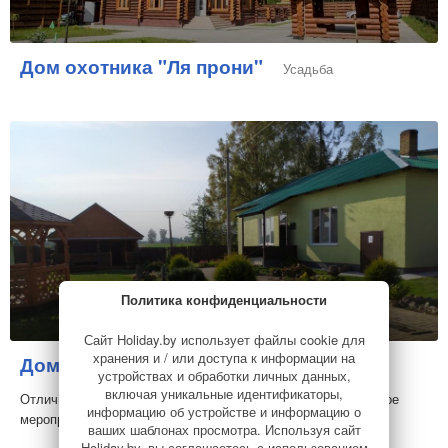
Дом охотника "Ля прони"
Усадьба
Политика конфиденциальности
Сайт Holiday.by использует файлы cookie для
хранения и / или доступа к информации на
Домик охотника
Загородный комплекс
устройствах и обработки личных данных,
включая уникальные идентификаторы,
Отличное место отметить день рождения, юбилей или другое
информацию об устройстве и информацию о
мероприятие
ваших шаблонах просмотра. Используя сайт
Holiday.by, вы соглашаетесь с использованием