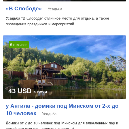
«В Слободе»
Усадьба
Усадьба "В Слободе" отличное место для отдыха, а также
проведения праздников и мероприятий
5 отзывов
43 USD
в сутки
у Антила - домики под Минском от 2-х до
10 человек
Усадьба
Домики от 2 до 10 человек под Минском для влюбленных пар и
семейного отдыха . джакузи, купель, б...