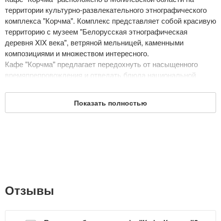
территории культурно-развлекательного этнографического
комплекса "Корчма". Комплекс представляет собой красивую
территорию с музеем "Белорусская этнографическая
деревня XIX века", ветряной мельницей, каменными
композициями и множеством интересного.
Кафе "Корчма" предлагает передохнуть от насыщенного
времяпрепровождения и отведать блюда национальной
кухни. Особенно вас порадуют демократичные цены при
качественном сервисе. На территории кафе расположено
Показать полностью
несколько залов, а также летние домики, где вы также
сможете испробовать блюда кафе, но уже на свежем
воздухе.
Дата обновления: 26 ноября 2018
Отзывы