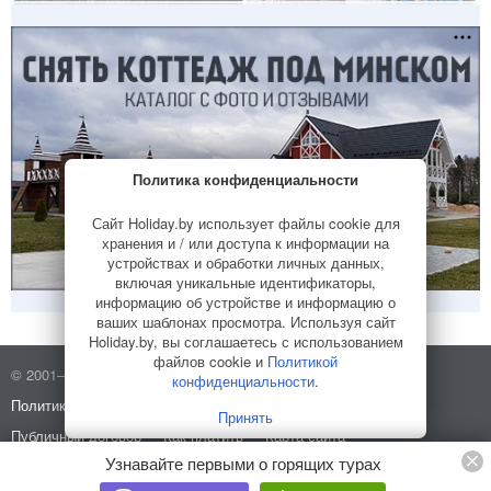
Политика конфиденциальности
Сайт Holiday.by использует файлы cookie для
хранения и / или доступа к информации на
устройствах и обработки личных данных,
включая уникальные идентификаторы,
информацию об устройстве и информацию о
ваших шаблонах просмотра. Используя сайт
Holiday.by, вы соглашаетесь с использованием
файлов cookie и
Политикой
© 2001–2026 Holiday.by
Правила использования сайта
конфиденциальности
.
Политика конфиденциальности
О компании
Принять
Публичный договор
Как платить
Карта сайта
Узнавайте первыми о горящих турах
Разработано в
HELLO WORLD