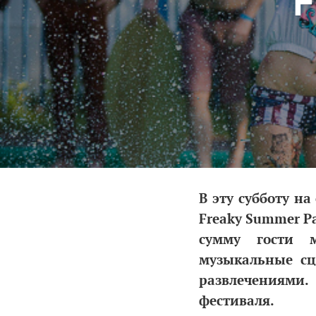
F
В эту субботу н
Freaky Summer Pa
сумму гости м
музыкальные сц
развлечениями.
фестиваля.