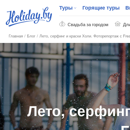
Туры
Горящие туры
В
Свадьба за городом
Дли
Главная
Блог
Лето, серфинг и краски Холи. Фоторепортаж с Fre
Лето, серфинг