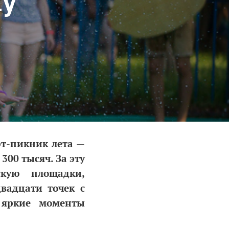
ty
рт-пикник лета —
300 тысяч. За эту
скую площадки,
вадцати точек с
л яркие моменты