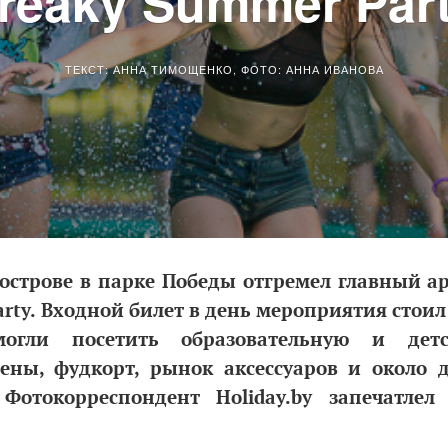
reaky Summer Par
ТЕКСТ: АННА ТИМОЩЕНКО, ФОТО: АННА ИВАНОВА
а острове в парке Победы отгремел главный а
rty. Входной билет в день мероприятия стоил 
огли посетить образовательную и дет
ены, фудкорт, рынок аксессуаров и около д
 Фотокорреспондент Holiday.by запечатле