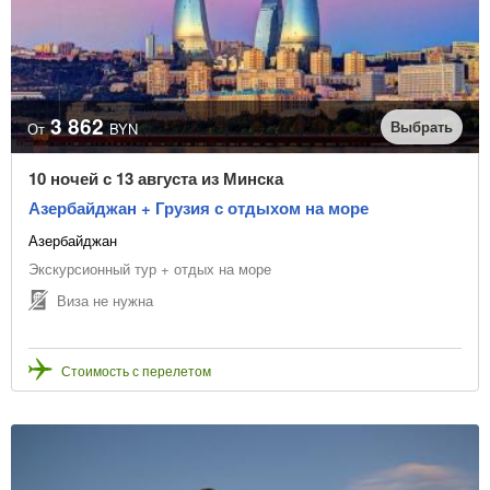
Линия пляжа
1-я
2-я
3-я
Турагентство
3 862
Выбрать
От
BYN
10 ночей с 13 августа из Минска
Азербайджан + Грузия с отдыхом на море
Очистить фильтр
Азербайджан
Экскурсионный тур + отдых на море
Виза не нужна
Стоимость с перелетом