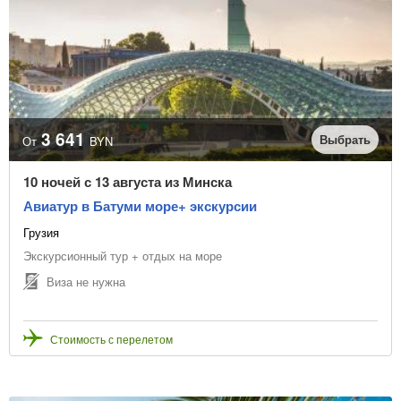
3 641
Выбрать
От
BYN
10 ночей с 13 августа из Минска
Авиатур в Батуми море+ экскурсии
Грузия
Экскурсионный тур + отдых на море
Виза не нужна
Стоимость с перелетом