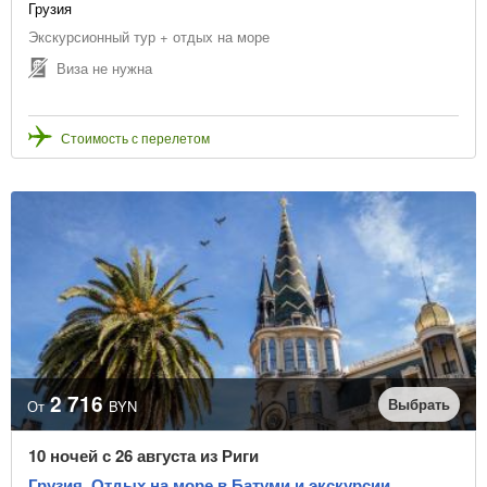
Грузия
Экскурсионный тур + отдых на море
Виза не нужна
Стоимость с перелетом
2 716
Выбрать
От
BYN
10 ночей с 26 августа из Риги
Грузия. Отдых на море в Батуми и экскурсии