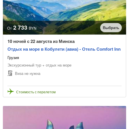
Раннее бронирование
Виза не нужна
2 733
Тип транспорта
Выбрать
От
BYN
10 ночей с 22 августа из Минска
Цена с транспортом
Отдых на море в Кобулети (авиа) - Отель Comfort Inn
Грузия
Без ночных переездов
Экскурсионный тур + отдых на море
Звёздность отеля
Виза не нужна
Стоимость с перелетом
Тип питания