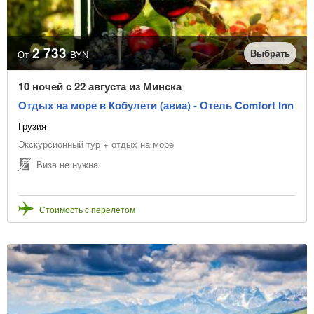
Отправление из
2 733
Выбрать
От
BYN
Даты начала туров
10 ночей с 22 августа из Минска
Отдых на море в Кобулети (авиа) - Отель Comfort Inn
Грузия
или выбрать месяц начала туров
Экскурсионный тур + отдых на море
Виза не нужна
Количество ночей
Очистить
10
10
Стоимость с перелетом
Цена, BYN
В рассрочку
Точная цена