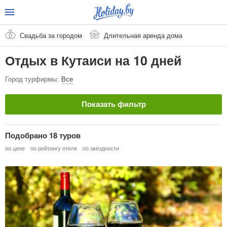
Свадьба за городом
Длительная аренда дома
Отдых в Кутаиси на 10 дней
Город турфирмы:
Все
Показать фильтр
Страна
Очистить
Подобрано 18 туров
Грузия
по цене
по рейтингу отеля
по звёздности
Город / Курорт
Очистить
Кутаиси
Тип тура