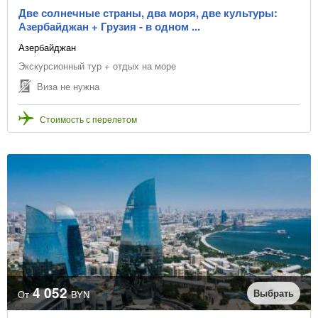
Две солнечные страны, два моря, две культуры:
Азербайджан + Грузия - в одном ...
Азербайджан
Экскурсионный тур + отдых на море
Виза не нужна
Стоимость с перелетом
4 052
Выбрать
От
BYN