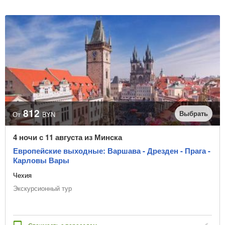
812
Выбрать
От
BYN
4 ночи с 11 августа из Минска
Европейские выходные: Варшава - Дрезден - Прага -
Карловы Вары
Чехия
Экскурсионный тур