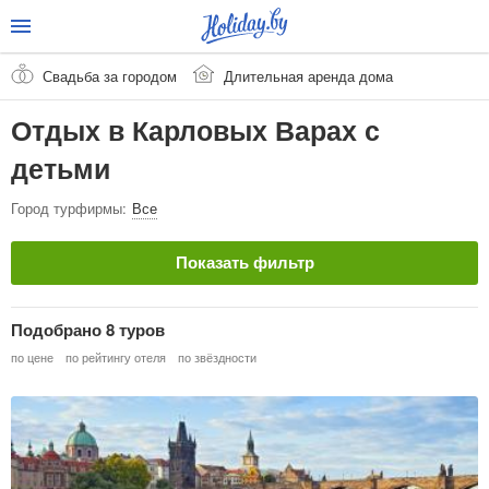
Свадьба за городом
Длительная аренда дома
Отдых в Карловых Варах с
детьми
Город турфирмы:
Все
Показать фильтр
Страна
Очистить
Подобрано 8 туров
Чехия
по цене
по рейтингу отеля
по звёздности
Город / Курорт
Очистить
Карловы Вары
Тип тура