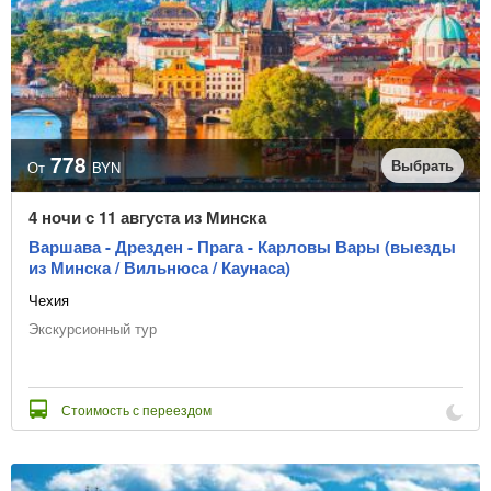
Тип питания
Линия пляжа
1-я
2-я
3-я
Турагентство
778
Выбрать
От
BYN
4 ночи с 11 августа из Минска
Варшава - Дрезден - Прага - Карловы Вары (выезды
Очистить фильтр
из Минска / Вильнюса / Каунаса)
Чехия
Экскурсионный тур
Стоимость с переездом