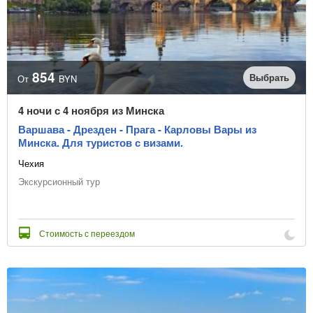
Отправление из
Очистить
854
Выбрать
из Минска
От
BYN
Даты начала туров
4 ночи с 4 ноября из Минска
Варшава - Дрезден - Прага - Карловы Вары из
Минска. Для туристов с визами.
Чехия
или выбрать месяц начала туров
Экскурсионный тур
Количество ночей
Стоимость с переездом
Цена, BYN
В рассрочку