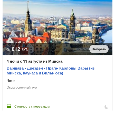
812
Выбрать
От
BYN
4 ночи с 11 августа из Минска
Варшава - Дрезден - Прага- Карловы Вары (из
Минска, Каунаса и Вильнюса)
Чехия
Экскурсионный тур
Стоимость с переездом