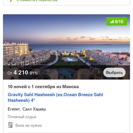
8/10
4 210
Выбрать
От
BYN
10 ночей с 1 сентября из Минска
Gravity Sahl Hasheesh (ex.Ocean Breeze Sahl
Hasheesh) 4*
Египет
Сахл Хашиш
Пляжный отдых
Виза не нужна