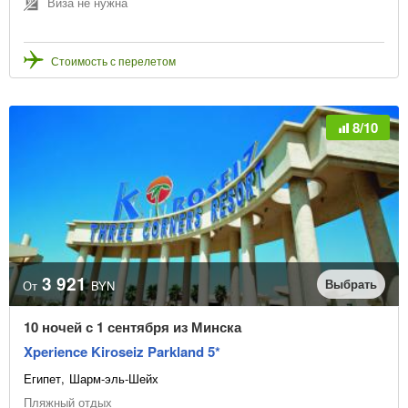
Виза не нужна
Стоимость с перелетом
8/10
3 921
Выбрать
От
BYN
10 ночей с 1 сентября из Минска
Xperience Kiroseiz Parkland 5*
Египет
Шарм-эль-Шейх
Пляжный отдых