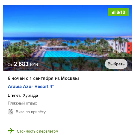
8/10
2 683
Выбрать
От
BYN
6 ночей с 1 сентября из Москвы
Arabia Azur Resort 4*
Египет
Хургада
Пляжный отдых
Виза по прилёту
Стоимость с перелетом