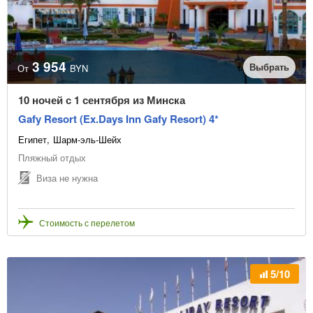
Раннее бронирование
Виза не нужна
3 954
Тип транспорта
Выбрать
От
BYN
10 ночей с 1 сентября из Минска
Цена с транспортом
Gafy Resort (Ex.Days Inn Gafy Resort) 4*
Египет
Шарм-эль-Шейх
Без ночных переездов
Пляжный отдых
Звёздность отеля
Виза не нужна
Стоимость с перелетом
5/10
Тип питания