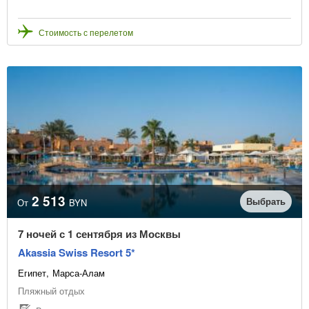
Стоимость с перелетом
2 513
Выбрать
От
BYN
7 ночей с 1 сентября из Москвы
Akassia Swiss Resort 5*
Египет
Марса-Алам
Пляжный отдых