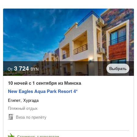
3 724
Выбрать
От
BYN
10 ночей с 1 сентября из Минска
New Eagles Aqua Park Resort 4*
Египет
Хургада
Пляжный отдых
Виза по прилёту
Стоимость с перелетом