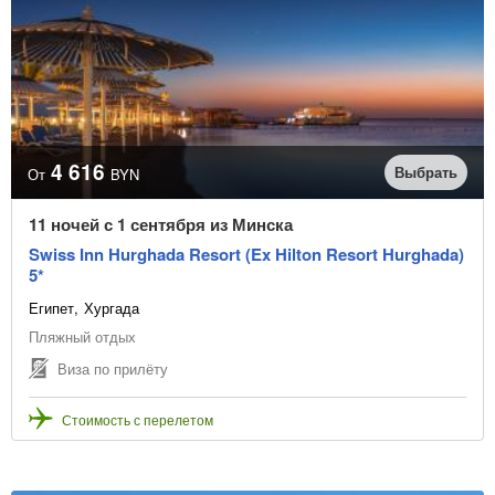
4 616
Выбрать
От
BYN
11 ночей с 1 сентября из Минска
Swiss Inn Hurghada Resort (Ex Hilton Resort Hurghada)
5*
Египет
Хургада
Пляжный отдых
Виза по прилёту
Стоимость с перелетом