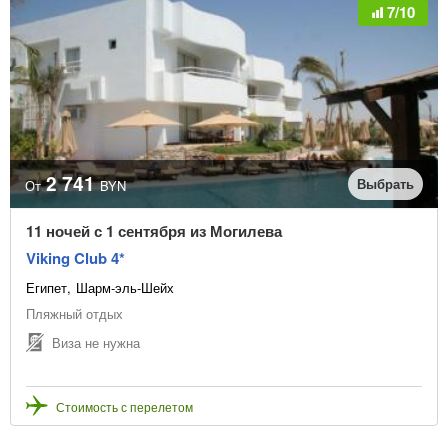
7/10
2 741
Выбрать
От
BYN
11 ночей с 1 сентября из Могилева
Viking Club 4*
Египет
Шарм-эль-Шейх
Пляжный отдых
Виза не нужна
Стоимость с перелетом