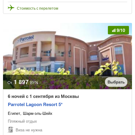
Стоимость с перелетом
9/10
1 897
Выбрать
От
BYN
6 ночей с 1 сентября из Москвы
Parrotel Lagoon Resort 5*
Египет
Шарм-эль-Шейх
Пляжный отдых
Виза не нужна