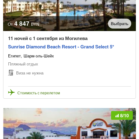
Отправление из
4 847
Выбрать
От
BYN
Даты начала туров
Очистить
11 ночей с 1 сентября из Могилева
Sunrise Diamond Beach Resort - Grand Select 5*
Египет
Шарм-эль-Шейх
или выбрать месяц начала туров
Пляжный отдых
Виза не нужна
Количество ночей
Стоимость с перелетом
Цена, BYN
8/10
В рассрочку
Точная цена