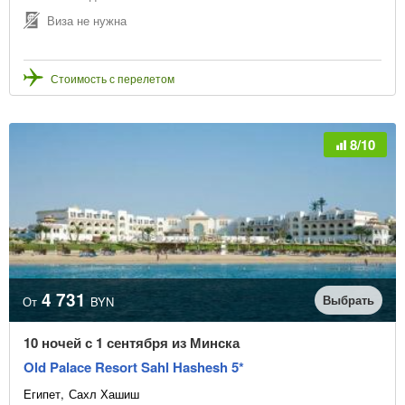
Виза не нужна
Стоимость с перелетом
8/10
4 731
Выбрать
От
BYN
10 ночей с 1 сентября из Минска
Old Palace Resort Sahl Hashesh 5*
Египет
Сахл Хашиш