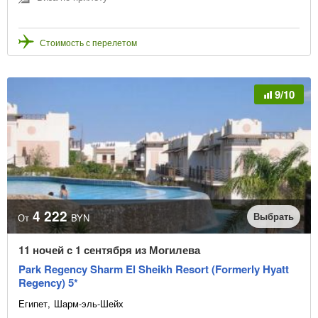
Стоимость с перелетом
9/10
4 222
Выбрать
От
BYN
11 ночей с 1 сентября из Могилева
Park Regency Sharm El Sheikh Resort (Formerly Hyatt
Regency) 5*
Египет
Шарм-эль-Шейх