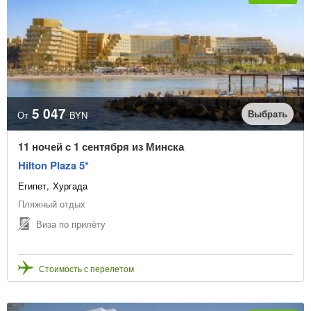
5 047
Выбрать
От
BYN
11 ночей с 1 сентября из Минска
Hilton Plaza 5*
Египет
Хургада
Пляжный отдых
Виза по прилёту
Стоимость с перелетом