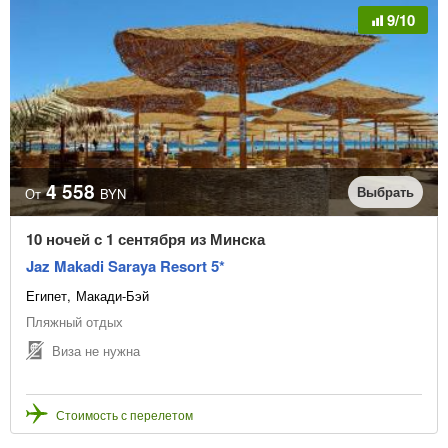
9/10
4 558
Выбрать
От
BYN
10 ночей с 1 сентября из Минска
Jaz Makadi Saraya Resort 5*
Египет
Макади-Бэй
Пляжный отдых
Виза не нужна
Стоимость с перелетом