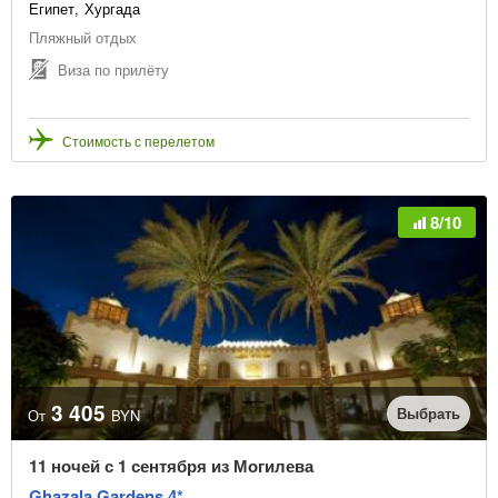
Египет
Хургада
Пляжный отдых
Виза по прилёту
Стоимость с перелетом
8/10
3 405
Выбрать
От
BYN
11 ночей с 1 сентября из Могилева
Ghazala Gardens 4*