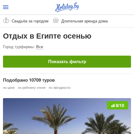
Свадьба за городом
Длительная аренда дома
Отдых в Египте осенью
Город турфирмы:
Все
Показать фильтр
Страна
Очистить
Подобрано 10709 туров
Египет
по цене
по рейтингу отеля
по звёздности
Город / Курорт
8/10
Тип тура