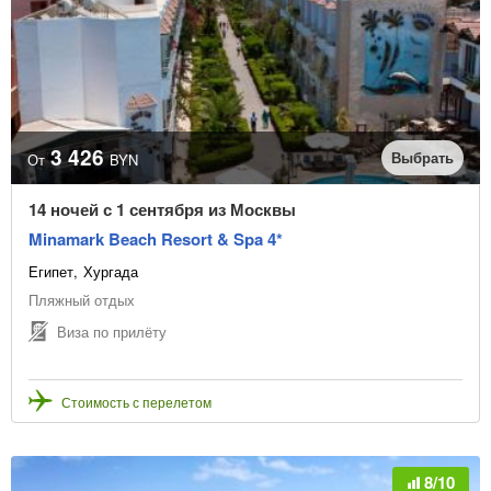
3 426
Выбрать
От
BYN
14 ночей с 1 сентября из Москвы
Minamark Beach Resort & Spa 4*
Египет
Хургада
Пляжный отдых
Виза по прилёту
Стоимость с перелетом
8/10