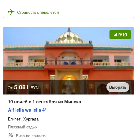
Стоимость с перелетом
9/10
5 081
Выбрать
От
BYN
10 ночей с 1 сентября из Минска
Alf leila wa leila 4*
Египет
Хургада
Пляжный отдых
Виза по прилёту