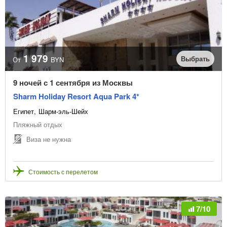
Линия пляжа
1-я
2-я
3-я
Турагентство
1 979
Выбрать
От
BYN
9 ночей с 1 сентября из Москвы
Sharm Holiday Resort Aqua Park 4*
Очистить фильтр
Египет
Шарм-эль-Шейх
Пляжный отдых
Виза не нужна
Стоимость с перелетом
7/10