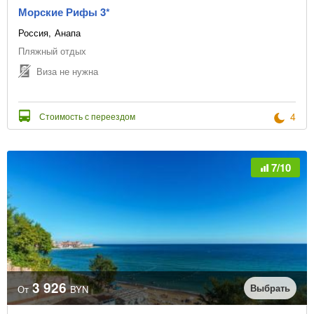
Морские Рифы 3*
Россия
Анапа
Пляжный отдых
Виза не нужна
4
Стоимость с переездом
7/10
3 926
Выбрать
От
BYN