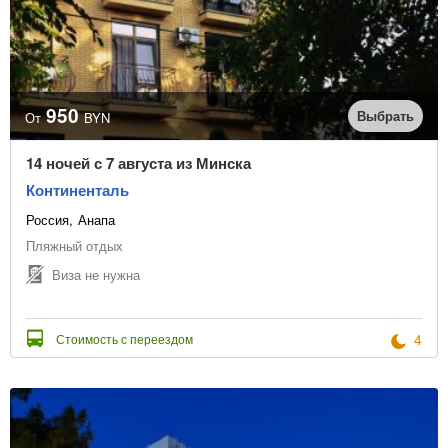
Линия пляжа
1-я
2-я
3-я
Турагентство
950
Выбрать
От
BYN
14 ночей с 7 августа из Минска
Континенталь
Очистить фильтр
Россия
Анапа
Пляжный отдых
Виза не нужна
4
Стоимость с переездом