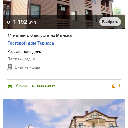
Пляжный
Отправление из
1 192
Выбрать
От
BYN
Даты начала туров
11 ночей с 6 августа из Минска
Гостевой дом Терраса
Россия
Геленджик
или выбрать месяц начала туров
Пляжный отдых
Виза не нужна
Количество ночей
1
Стоимость с переездом
Цена, BYN
В рассрочку
Точная цена