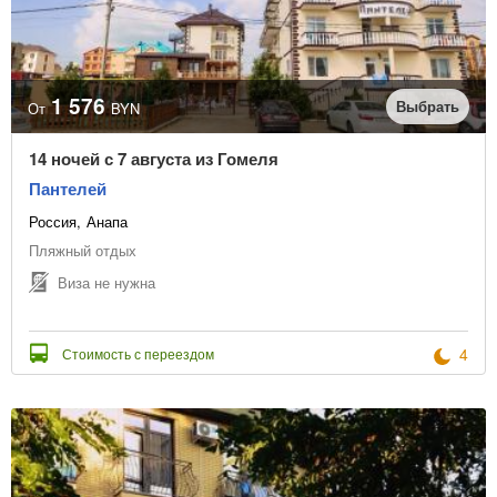
Раннее бронирование
Виза не нужна
1 576
Тип транспорта
Выбрать
Очистить
От
BYN
14 ночей с 7 августа из Гомеля
Цена с транспортом
Пантелей
Россия
Анапа
Без ночных переездов
Пляжный отдых
Звёздность отеля
Виза не нужна
4
Стоимость с переездом
Тип питания