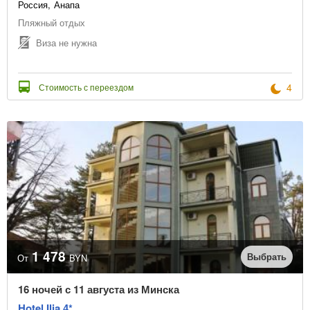
Россия
Анапа
Пляжный отдых
Виза не нужна
4
Стоимость с переездом
1 478
Выбрать
От
BYN
16 ночей с 11 августа из Минска
Hotel Ilia 4*