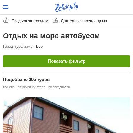
Свадьба за городом
Длительная аренда дома
Отдых на море автобусом
Город турфирмы:
Все
Показать фильтр
Страна
Подобрано 305 туров
по цене
по рейтингу отеля
по звёздности
Город / Курорт
Тип тура
Очистить