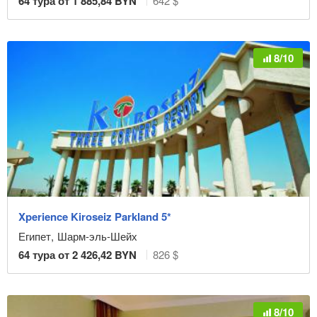
64
тура от
1 885,84
BYN
642 $
8/10
Xperience Kiroseiz Parkland 5*
Египет
,
Шарм-эль-Шейх
64
тура от
2 426,42
BYN
826 $
8/10