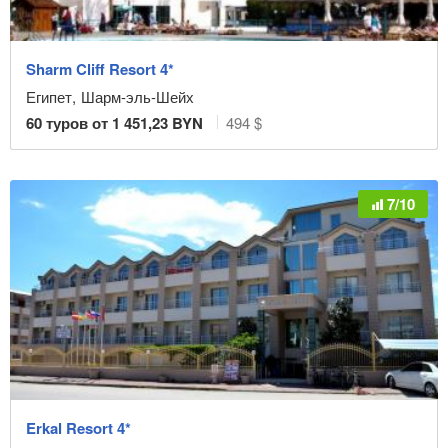
Sharm Cliff Resort 4*
Египет
,
Шарм-эль-Шейх
60
туров от
1 451,23
BYN
494 $
7/10
Erkal Resort 4*