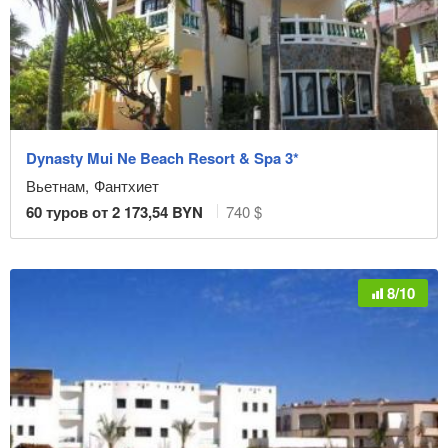
Dynasty Mui Ne Beach Resort & Spa 3*
Вьетнам
,
Фантхиет
60
туров от
2 173,54
BYN
740 $
8/10