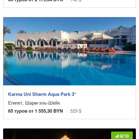
Karma Uni Sharm Aqua Park 3*
Египет
,
Шарм-эль-Шейх
65
туров от
1 555,30
BYN
529 $
8/10