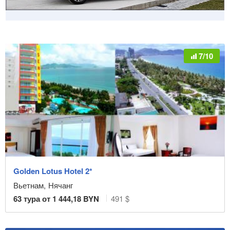
7/10
Golden Lotus Hotel 2*
Вьетнам
,
Нячанг
63
тура от
1 444,18
BYN
491 $