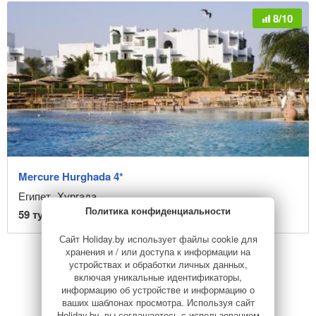
8/10
Mercure Hurghada 4*
Египет
,
Хургада
Политика конфиденциальности
59
туров от
2 434,14
BYN
828 $
Сайт Holiday.by использует файлы cookie для
хранения и / или доступа к информации на
устройствах и обработки личных данных,
3
...
Назад
Дальше
включая уникальные идентификаторы,
информацию об устройстве и информацию о
ваших шаблонах просмотра. Используя сайт
Holiday.by, вы соглашаетесь с использованием