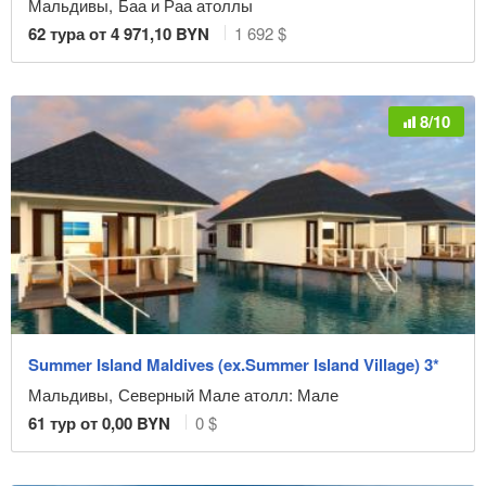
Мальдивы
,
Баа и Раа атоллы
62
тура от
4 971,10
BYN
1 692 $
8/10
Summer Island Maldives (ex.Summer Island Village) 3*
Мальдивы
,
Северный Мале атолл: Мале
61
тур от
0,00
BYN
0 $