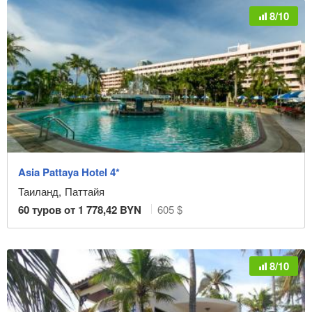
8/10
Asia Pattaya Hotel 4*
Таиланд
,
Паттайя
60
туров от
1 778,42
BYN
605 $
8/10