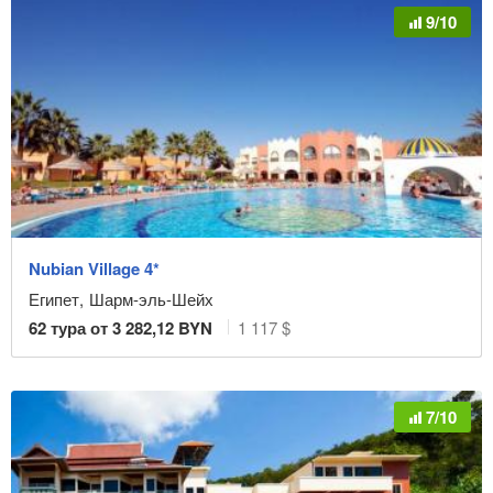
9/10
Nubian Village 4*
Египет
,
Шарм-эль-Шейх
62
тура от
3 282,12
BYN
1 117 $
7/10