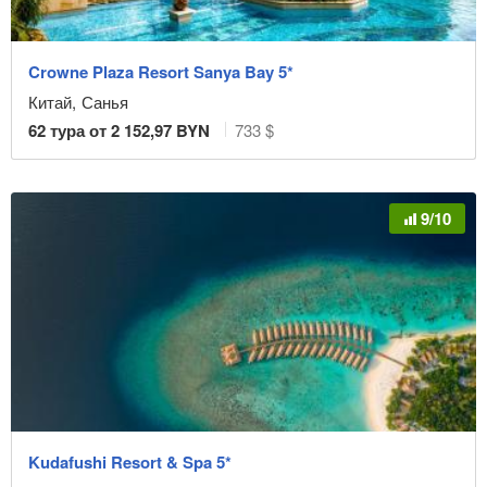
Crowne Plaza Resort Sanya Bay 5*
Китай
,
Санья
62
тура от
2 152,97
BYN
733 $
9/10
Kudafushi Resort & Spa 5*