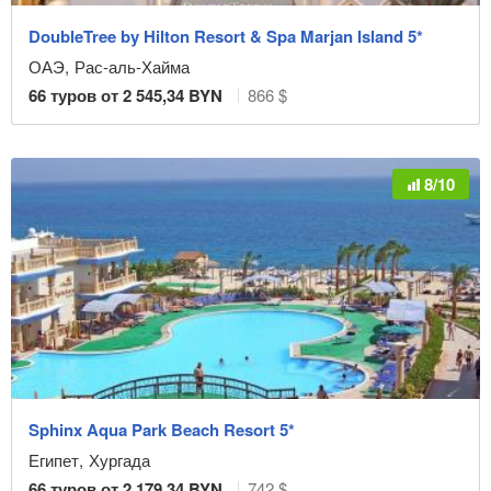
DoubleTree by Hilton Resort & Spa Marjan Island 5*
Тип питания
ОАЭ
,
Рас-аль-Хайма
66
туров от
2 545,34
BYN
866 $
Рейтинг
8/10
Очистить фильтр
Sphinx Aqua Park Beach Resort 5*
Египет
,
Хургада
66
туров от
2 179,34
BYN
742 $