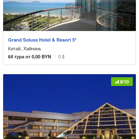
Grand Soluxe Hotel & Resort 5*
Китай
,
Хайнань
64
тура от
0,00
BYN
0 $
8/10