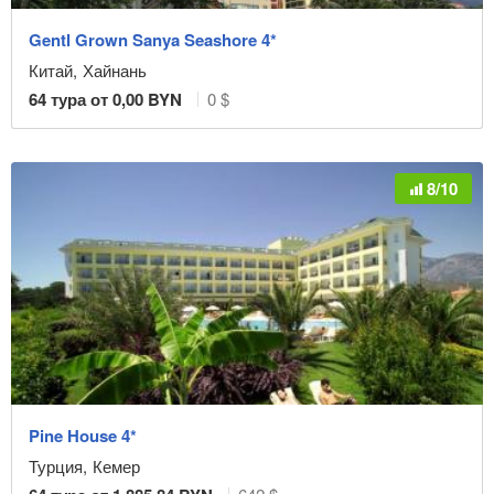
Gentl Grown Sanya Seashore 4*
Китай
,
Хайнань
64
тура от
0,00
BYN
0 $
8/10
Pine House 4*
Турция
,
Кемер