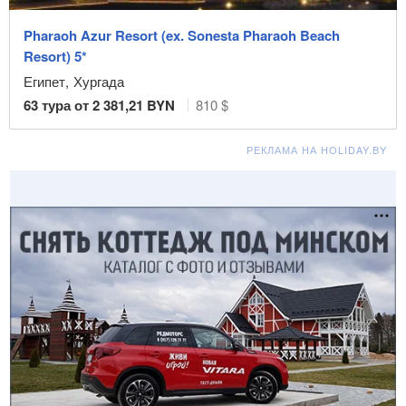
Pharaoh Azur Resort (ex. Sonesta Pharaoh Beach
Resort) 5*
Египет
,
Хургада
63
тура от
2 381,21
BYN
810 $
РЕКЛАМА НА HOLIDAY.BY