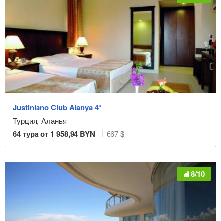
Justiniano Club Alanya 4*
Турция
,
Аланья
64
тура от
1 958,94
BYN
667 $
8/10