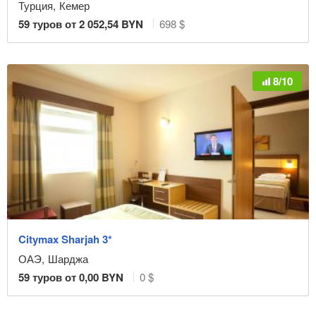
Турция
,
Кемер
59
туров от
2 052,54
BYN
698 $
8/10
Citymax Sharjah 3*
ОАЭ
,
Шарджа
59
туров от
0,00
BYN
0 $