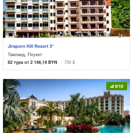
Jiraporn Hill Resort 3*
Таиланд
,
Пхукет
62
тура от
2 146,14
BYN
730 $
9/10