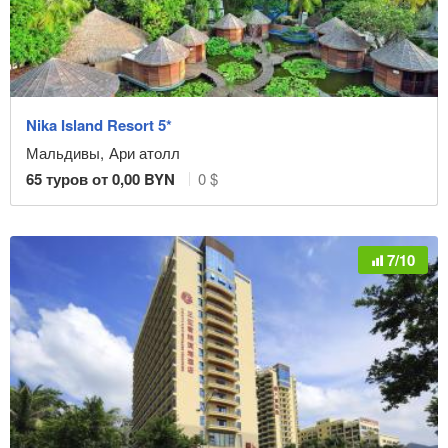
Nika Island Resort 5*
Мальдивы
,
Ари атолл
65
туров от
0,00
BYN
0 $
7/10