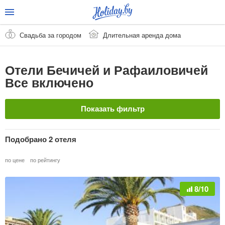
Свадьба за городом
Длительная аренда дома
Отели Бечичей и Рафаиловичей
Все включено
Показать фильтр
Название отеля
Подобрано 2 отеля
по цене
по рейтингу
Страна
Очистить
8/10
Черногория
Курорт
Очистить