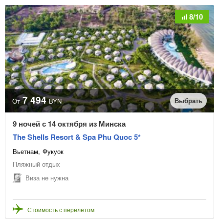
8/10
7 494
Выбрать
От
BYN
9 ночей с 14 октября из Минска
The Shells Resort & Spa Phu Quoc 5*
Вьетнам
Фукуок
Пляжный отдых
Виза не нужна
Стоимость с перелетом