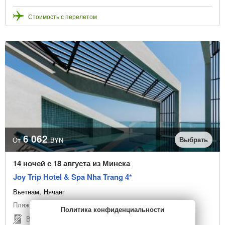
Стоимость с перелетом
6 062
Выбрать
От
BYN
14 ночей с 18 августа из Минска
Joy Trip Hotel & Spa Nha Trang 4*
Вьетнам
Нячанг
Пляжный отдых
Политика конфиденциальности
Виза не нужна