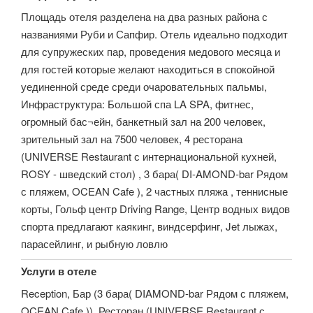
Площадь отеля разделена на два разных района с
названиями Руби и Сапфир. Отель идеально подходит
для супружеских пар, проведения медового месяца и
для гостей которые желают находиться в спокойной
уединенной среде среди очаровательных пальмы,
Инфраструктура: Большой спа LA SPA, фитнес,
огромный бас¬ейн, банкетный зал на 200 человек,
зрительный зал на 7500 человек, 4 ресторана
(UNIVERSE Restaurant с интернациональной кухней,
ROSY - шведский стол) , 3 бара( DI-AMOND-bar Рядом
с пляжем, OCEAN Cafe ), 2 частных пляжа , теннисные
корты, Гольф центр Driving Range, Центр водных видов
спорта предлагают каякинг, виндсерфинг, Jet лыжах,
парасейлинг, и рыбную ловлю
Услуги в отеле
Reception, Бар (3 бара( DIAMOND-bar Рядом с пляжем,
OCEAN Cafe )), Ресторан (UNIVERSE Restaurant с