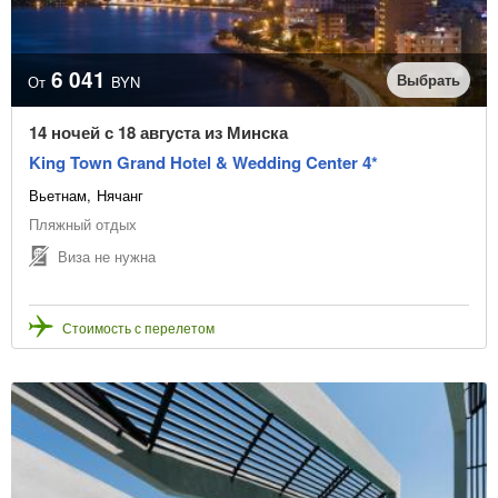
6 041
Выбрать
От
BYN
14 ночей с 18 августа из Минска
King Town Grand Hotel & Wedding Center 4*
Вьетнам
Нячанг
Пляжный отдых
Виза не нужна
Стоимость с перелетом