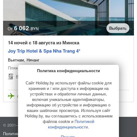
6 062
Выбрать
От
BYN
14 ночей с 18 августа из Минска
Joy Trip Hotel & Spa Nha Trang 4*
Вьетнам
Нячанг
Пляжный отдых
Политика конфиденциальности
Виза не нужна
Сайт Holiday.by использует файлы cookie для
хранения и / или доступа к информации на
устройствах и обработки личных данных,
Стоимость с перелетом
включая уникальные идентификаторы,
информацию об устройстве и информацию о
ваших шаблонах просмотра. Используя сайт
Holiday.by, вы соглашаетесь с использованием
файлов cookie и
Политикой
© 2001–2026 Holiday.by
Правила использования сайта
конфиденциальности
.
Политика конфиденциальности
О компании
Принять