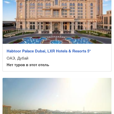
Курорт
Не показывать отели без туров
Инфраструктура
Близко к пляжу
Собственный пляж
Habtoor Palace Dubai, LXR Hotels & Resorts 5*
Песчаный пляж
ОАЭ
,
Дубай
Галечный пляж
Нет туров в этот отель
Для детей
С аквапарком
С бассейном
Для молодежи
Звёздность отеля