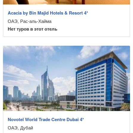
Acacia by Bin Majid Hotels & Resort 4*
ОАЭ
,
Рас-аль-Хайма
Нет туров в этот отель
Novotel World Trade Centre Dubai 4*
ОАЭ
,
Дубай