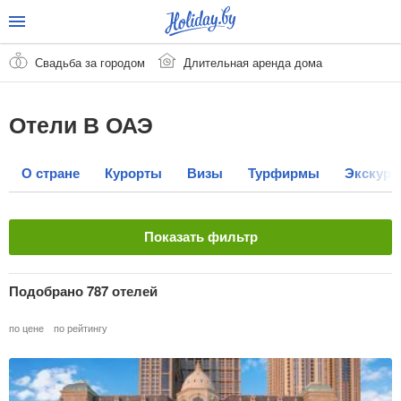
Свадьба за городом
Длительная аренда дома
Отели В ОАЭ
О стране
Курорты
Визы
Турфирмы
Экскурс
Показать фильтр
Название отеля
Подобрано 787 отелей
по цене
по рейтингу
Страна
Очистить
ОАЭ