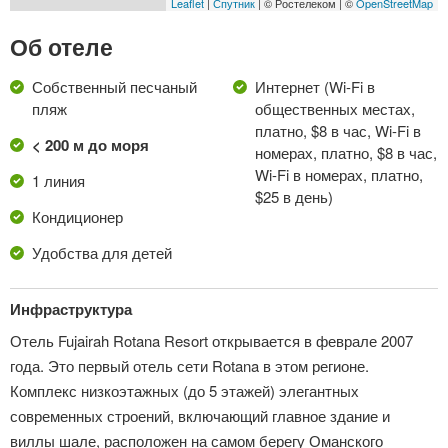
Leaflet
|
Спутник
| © Ростелеком | ©
OpenStreetMap
Об отеле
Собственный песчаный
Интернет (Wi-Fi в
пляж
общественных местах,
платно, $8 в час, Wi-Fi в
< 200 м до моря
номерах, платно, $8 в час,
Wi-Fi в номерах, платно,
1 линия
$25 в день)
Кондиционер
Удобства для детей
Инфраструктура
Отель Fujairah Rotana Resort открывается в феврале 2007
года. Это первый отель сети Rotana в этом регионе.
Комплекс низкоэтажных (до 5 этажей) элегантных
современных строений, включающий главное здание и
виллы шале, расположен на самом берегу Оманского