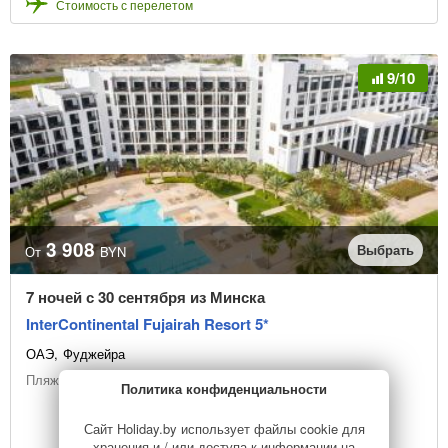
Стоимость с перелетом
9/10
3 908
Выбрать
От
BYN
7 ночей с 30 сентября из Минска
InterContinental Fujairah Resort 5*
ОАЭ
Фуджейра
Пляжный отдых
Политика конфиденциальности
Сайт Holiday.by использует файлы cookie для
хранения и / или доступа к информации на