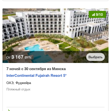
9/10
3 167
Выбрать
От
BYN
7 ночей с 30 сентября из Минска
InterContinental Fujairah Resort 5*
ОАЭ
Фуджейра
Пляжный отдых