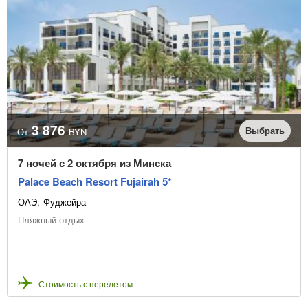
3 876
Выбрать
От
BYN
7 ночей с 2 октября из Минска
Palace Beach Resort Fujairah 5*
ОАЭ
Фуджейра
Пляжный отдых
Стоимость с перелетом