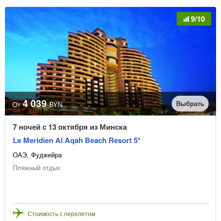
9/10
4 039
Выбрать
От
BYN
7 ночей с 13 октября из Минска
Le Meridien Al Aqah Beach Resort 5*
ОАЭ
Фуджейра
Пляжный отдых
Стоимость с перелетом