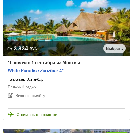
3 834
Выбрать
От
BYN
10 ночей с 1 сентября из Москвы
White Paradise Zanzibar 4*
Танзания
Занзибар
Пляжный отдых
Виза по прилёту
Стоимость с перелетом