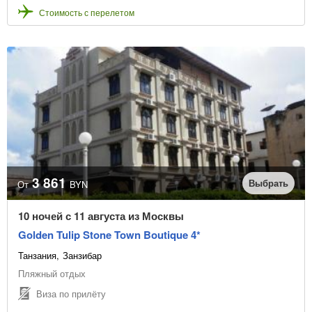
Стоимость с перелетом
3 861
Выбрать
От
BYN
10 ночей с 11 августа из Москвы
Golden Tulip Stone Town Boutique 4*
Танзания
Занзибар
Пляжный отдых
Виза по прилёту