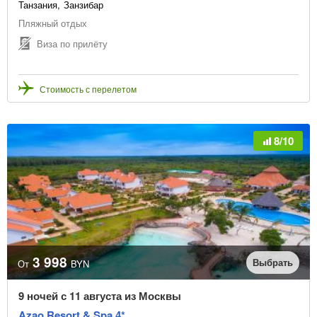
Танзания
Занзибар
Пляжный отдых
Виза по прилёту
Стоимость с перелетом
8/10
3 998
Выбрать
От
BYN
9 ночей с 11 августа из Москвы
Azao Resort & Spa 4*