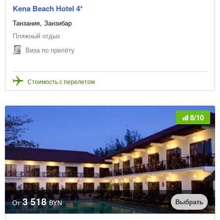
Kena Beach Hotel 4*
Танзания
Занзибар
Пляжный отдых
Виза по прилёту
Стоимость с перелетом
8/10
3 518
Выбрать
От
BYN