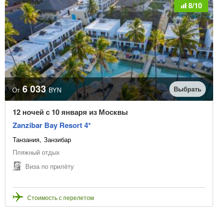
8/10
6 033
Выбрать
От
BYN
12 ночей с 10 января из Москвы
Zanzibar Bay Resort 4*
Танзания
Занзибар
Пляжный отдых
Виза по прилёту
Стоимость с перелетом