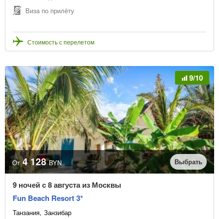
Виза по прилёту
Стоимость с перелетом
9/10
4 128
Выбрать
От
BYN
9 ночей с 8 августа из Москвы
Fun Beach Resort 3*
Танзания
Занзибар