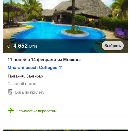
4 652
Выбрать
От
BYN
11 ночей с 14 февраля из Москвы
Mnarani beach Cottages 4*
Танзания
Занзибар
Пляжный отдых
Виза по прилёту
Стоимость с перелетом