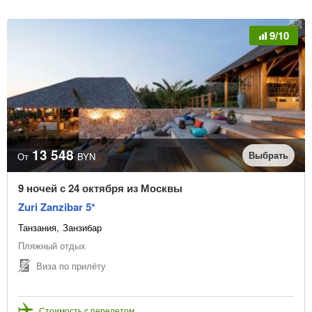
9/10
13 548
Выбрать
От
BYN
9 ночей с 24 октября из Москвы
Zuri Zanzibar 5*
Танзания
Занзибар
Пляжный отдых
Виза по прилёту
Стоимость с перелетом