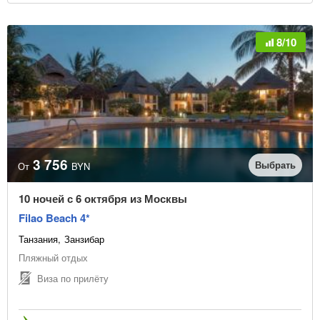
8/10
3 756
Выбрать
От
BYN
10 ночей с 6 октября из Москвы
Filao Beach 4*
Танзания
Занзибар
Пляжный отдых
Виза по прилёту