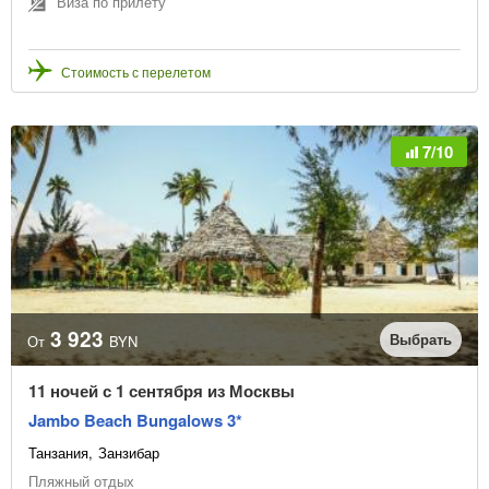
Виза по прилёту
Стоимость с перелетом
7/10
3 923
Выбрать
От
BYN
11 ночей с 1 сентября из Москвы
Jambo Beach Bungalows 3*
Танзания
Занзибар
Пляжный отдых