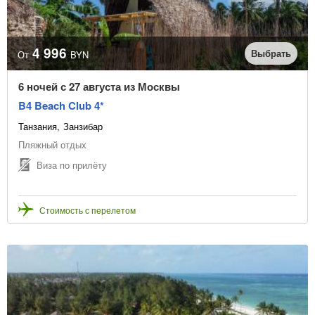
Отправление из
4 996
Выбрать
От
BYN
Даты начала туров
6 ночей с 27 августа из Москвы
B4 Beach Club 4*
Танзания
Занзибар
или выбрать месяц начала туров
Пляжный отдых
Виза по прилёту
Количество ночей
Стоимость с перелетом
Цена, BYN
В рассрочку
Точная цена