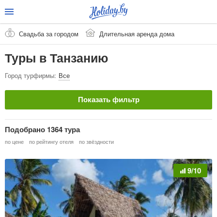
Свадьба за городом
Длительная аренда дома
Туры в Танзанию
Город турфирмы:
Все
Показать фильтр
Страна
Очистить
Подобрано 1364 тура
Танзания
по цене
по рейтингу отеля
по звёздности
Город / Курорт
9/10
Тип тура