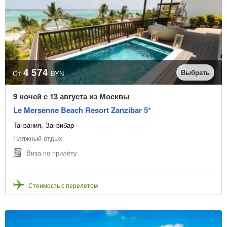
4 574
Выбрать
От
BYN
9 ночей с 13 августа из Москвы
Le Mersenne Beach Resort Zanzibar 5*
Танзания
Занзибар
Пляжный отдых
Виза по прилёту
Стоимость с перелетом