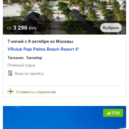
Раннее бронирование
Виза не нужна
3 296
Тип транспорта
Выбрать
От
BYN
7 ночей с 9 октября из Москвы
Цена с транспортом
VRclub Paje Palms Beach Resort 4*
Танзания
Занзибар
Без ночных переездов
Пляжный отдых
Звёздность отеля
Виза по прилёту
Стоимость с перелетом
7/10
Тип питания