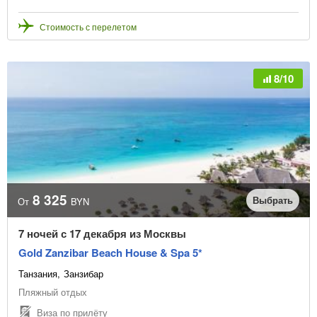
Стоимость с перелетом
8/10
8 325
Выбрать
От
BYN
7 ночей с 17 декабря из Москвы
Gold Zanzibar Beach House & Spa 5*
Танзания
Занзибар
Пляжный отдых
Виза по прилёту