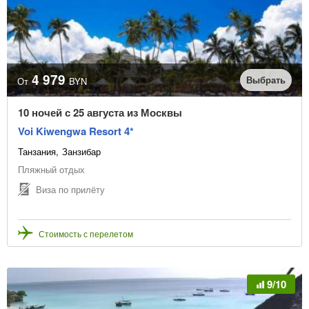
Линия пляжа
1-я
2-я
3-я
Турагентство
4 979
Выбрать
От
BYN
10 ночей с 25 августа из Москвы
Voi Kiwengwa Resort 4*
Очистить фильтр
Танзания
Занзибар
Пляжный отдых
Виза по прилёту
Стоимость с перелетом
9/10