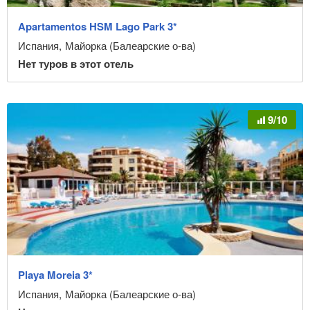
Apartamentos HSM Lago Park 3*
Испания
,
Майорка (Балеарские о-ва)
Нет туров в этот отель
9/10
Playa Moreia 3*
Испания
,
Майорка (Балеарские о-ва)