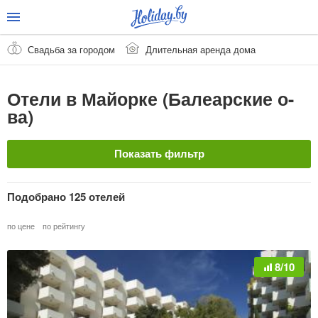
Свадьба за городом
Длительная аренда дома
Отели в Майорке (Балеарские о-
ва)
Показать фильтр
Название отеля
Подобрано 125 отелей
по цене
по рейтингу
Страна
Очистить
8/10
Испания
Курорт
Очистить