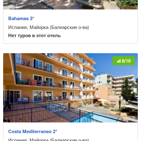
Bahamas 3*
Тип питания
Испания
,
Майорка (Балеарские о-ва)
Нет туров в этот отель
Рейтинг
8/10
Очистить фильтр
Costa Mediterraneo 2*
Испания
,
Майорка (Балеарские о-ва)