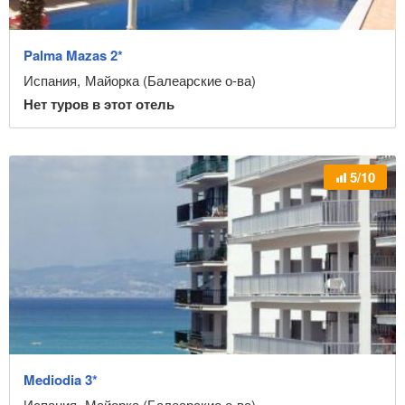
Palma Mazas 2*
Испания
,
Майорка (Балеарские о-ва)
Нет туров в этот отель
5/10
Mediodia 3*
Испания
,
Майорка (Балеарские о-ва)