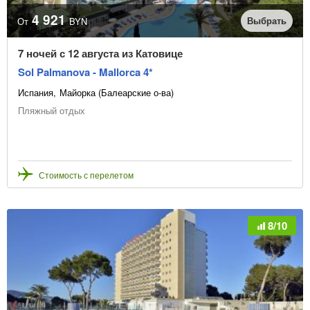
4 921
Выбрать
От
BYN
7 ночей с 12 августа из Катовице
Sol Palmanova - Mallorca 4*
Испания
Майорка (Балеарские о-ва)
Пляжный отдых
Стоимость с перелетом
8/10