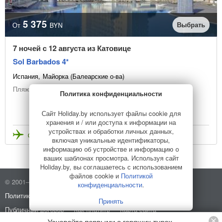
5 375
Выбрать
От
BYN
7 ночей с 12 августа из Катовице
Sol Barbados 4*
Испания
Майорка (Балеарские о-ва)
Пляжный отдых
Политика конфиденциальности
Сайт Holiday.by использует файлы cookie для
хранения и / или доступа к информации на
устройствах и обработки личных данных,
Стоимость с перелетом
включая уникальные идентификаторы,
информацию об устройстве и информацию о
ваших шаблонах просмотра. Используя сайт
Holiday.by, вы соглашаетесь с использованием
файлов cookie и
Политикой
© 2001–2026 Holiday.by
Правила использования сайта
конфиденциальности
.
Политика конфиденциальности
О компании
Принять
Публичный договор
Как платить
Карта сайта
Узнавайте первыми о горящих турах