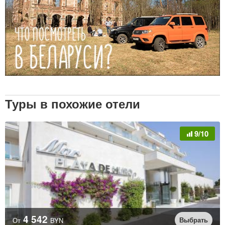
Туры в похожие отели
9/10
4 542
Выбрать
От
BYN