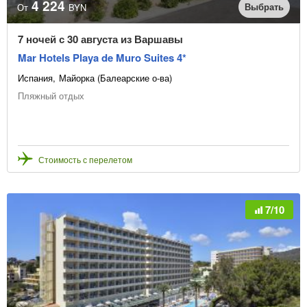
4 224
Выбрать
От
BYN
7 ночей с 30 августа из Варшавы
Mar Hotels Playa de Muro Suites 4*
Испания
Майорка (Балеарские о-ва)
Пляжный отдых
Стоимость с перелетом
7/10