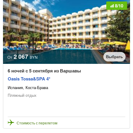
8/10
2 067
Выбрать
От
BYN
6 ночей с 5 сентября из Варшавы
Oasis Tossa&SPA 4*
Испания
Коста-Брава
Пляжный отдых
Стоимость с перелетом