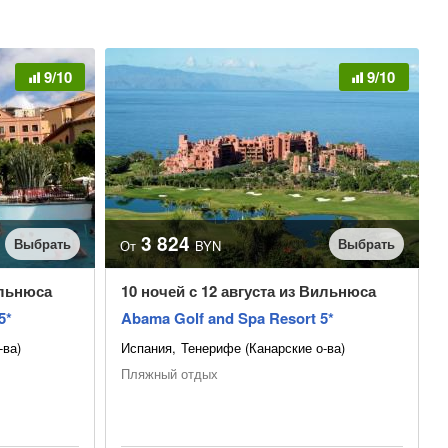
9/10
9/10
3 824
Выбрать
Выбрать
От
BYN
ильнюса
10 ночей с 12 августа из Вильнюса
5*
Abama Golf and Spa Resort 5*
-ва)
Испания
Тенерифе (Канарские о-ва)
Пляжный отдых