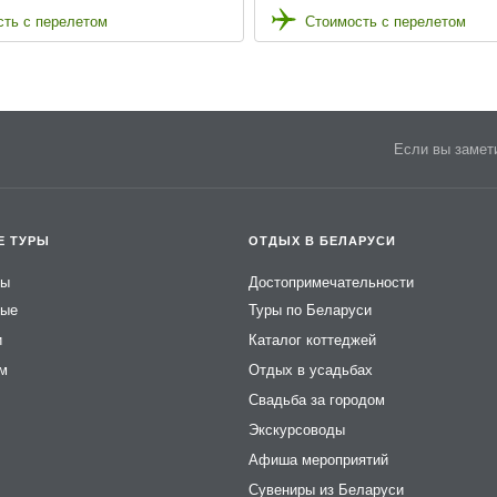
ть с перелетом
Стоимость с перелетом
Если вы замети
Е ТУРЫ
ОТДЫХ В БЕЛАРУСИ
ры
Достопримечательности
ные
Туры по Беларуси
и
Каталог коттеджей
ем
Отдых в усадьбах
Свадьба за городом
Экскурсоводы
Афиша мероприятий
Сувениры из Беларуси