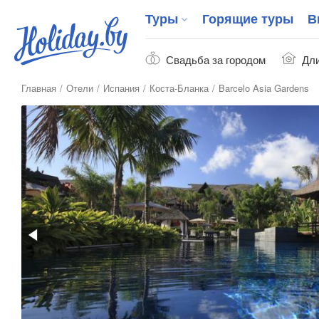
Туры
Горящие туры
В
Свадьба за городом
Дли
Главная
Отели
Испания
Коста-Бланка
Barcelo Asia Gardens