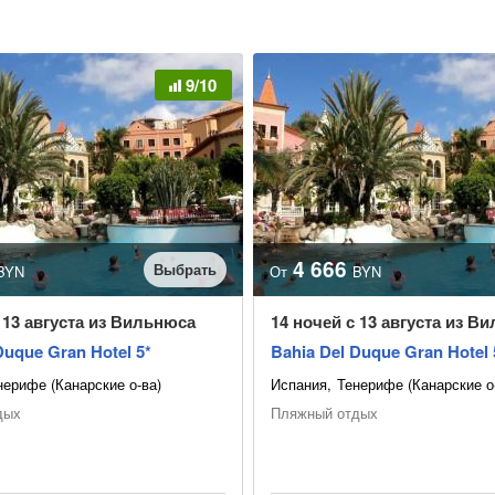
9/10
4 666
Выбрать
BYN
От
BYN
 13 августа из Вильнюса
14 ночей с 13 августа из В
Duque Gran Hotel 5*
Bahia Del Duque Gran Hotel 
нерифе (Канарские о-ва)
Испания
Тенерифе (Канарские о
дых
Пляжный отдых