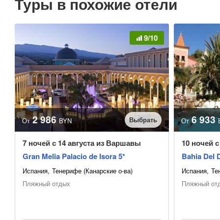
Туры в похожие отели
9/10
2 986
6 933
Выбрать
От
BYN
От
7 ночей с 14 августа из Варшавы
10 ночей с
Gran Melia Palacio de Isora 5*
Bahia Del 
Испания
Тенерифе (Канарские о-ва)
Испания
Те
Пляжный отдых
Пляжный от