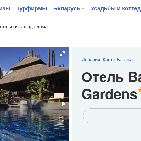
изы
Турфирмы
Беларусь
Усадьбы и котте
тельная аренда дома
Испания
,
Коста-Бланка
Отель Ba
Gardens