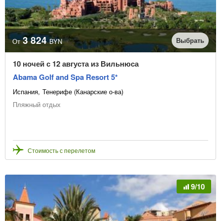
3 824
Выбрать
От
BYN
10 ночей с 12 августа из Вильнюса
Abama Golf and Spa Resort 5*
Испания
Тенерифе (Канарские о-ва)
Пляжный отдых
Стоимость с перелетом
9/10