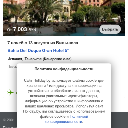
7 003
Выбрать
От
BYN
7 ночей с 13 августа из Вильнюса
Bahia Del Duque Gran Hotel 5*
Испания
Тенерифе (Канарские о-ва)
Пляжный отдых
Политика конфиденциальности
Сайт Holiday.by использует файлы cookie для
хранения и / или доступа к информации на
устройствах и обработки личных данных,
Стоимость с перелетом
включая уникальные идентификаторы,
информацию об устройстве и информацию о
ваших шаблонах просмотра. Используя сайт
Holiday.by, вы соглашаетесь с использованием
файлов cookie и
Политикой
© 2001–2026 Holiday.by
Правила использования сайта
конфиденциальности
.
Политика конфиденциальности
О компании