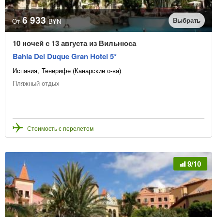
6 933
Выбрать
От
BYN
10 ночей с 13 августа из Вильнюса
Bahia Del Duque Gran Hotel 5*
Испания
Тенерифе (Канарские о-ва)
Пляжный отдых
Стоимость с перелетом
9/10