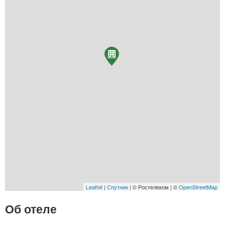
Leaflet
|
Спутник
| © Ростелеком | ©
OpenStreetMap
Об отеле