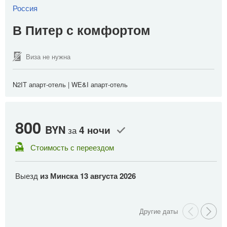
Россия
В Питер с комфортом
Виза не нужна
N2IT апарт-отель | WE&I апарт-отель
800
8
BYN
4 ночи
за
Стоимость с переездом
Выезд
из Минска
13 августа 2026
В