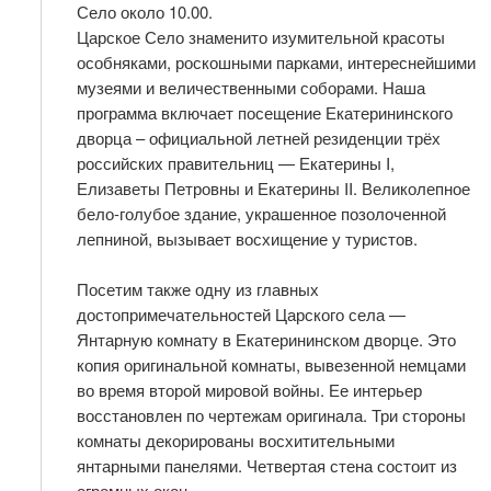
Село около 10.00.
Царское Село знаменито изумительной красоты
особняками, роскошными парками, интереснейшими
музеями и величественными соборами. Наша
программа включает посещение Екатерининского
дворца – официальной летней резиденции трёх
российских правительниц — Екатерины I,
Елизаветы Петровны и Екатерины II. Великолепное
бело-голубое здание, украшенное позолоченной
лепниной, вызывает восхищение у туристов.
Посетим также одну из главных
достопримечательностей Царского села —
Янтарную комнату в Екатерининском дворце. Это
копия оригинальной комнаты, вывезенной немцами
во время второй мировой войны. Ее интерьер
восстановлен по чертежам оригинала. Три стороны
комнаты декорированы восхитительными
янтарными панелями. Четвертая стена состоит из
огромных окон.