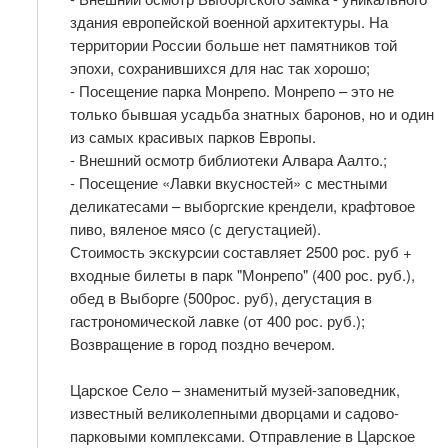
здания европейской военной архитектуры. На
территории России больше нет памятников той
эпохи, сохранившихся для нас так хорошо;
- Посещение парка Монрепо. Монрепо – это не
только бывшая усадьба знатных баронов, но и один
из самых красивых парков Европы.
- Внешний осмотр библиотеки Алвара Аалто.;
- Посещение «Лавки вкусностей» с местными
деликатесами – выборгские крендели, крафтовое
пиво, вяленое мясо (с дегустацией).
Стоимость экскурсии составляет 2500 рос. руб +
входные билеты в парк "Монрепо" (400 рос. руб.),
обед в Выборге (500рос. руб), дегустация в
гастрономической лавке (от 400 рос. руб.);
Возвращение в город поздно вечером.
Царское Село – знаменитый музей-заповедник,
известный великолепными дворцами и садово-
парковыми комплексами. Отправление в Царское