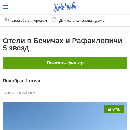
Свадьба за городом
Длительная аренда дома
Отели в Бечичах и Рафаиловичи
5 звезд
Показать фильтр
Название отеля
Подобран 1 отель
по цене
по рейтингу
Страна
Очистить
9/10
Черногория
Курорт
Очистить