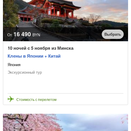
Линия пляжа
1-я
2-я
3-я
Турагентство
16 490
Выбрать
От
BYN
10 ночей с 5 ноября из Минска
Клены в Японии + Китай
Очистить фильтр
Япония
Экскурсионный тур
Стоимость с перелетом