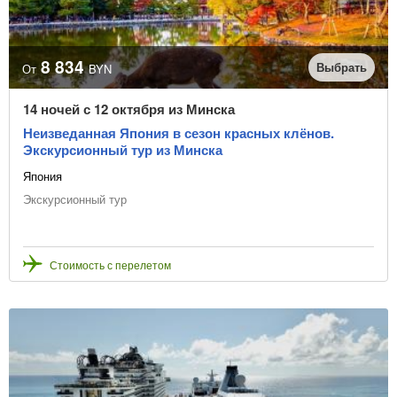
Отправление из
8 834
Выбрать
От
BYN
Даты начала туров
14 ночей с 12 октября из Минска
Неизведанная Япония в сезон красных клёнов.
Экскурсионный тур из Минска
Япония
или выбрать месяц начала туров
Экскурсионный тур
Количество ночей
Стоимость с перелетом
Цена, BYN
В рассрочку
Точная цена