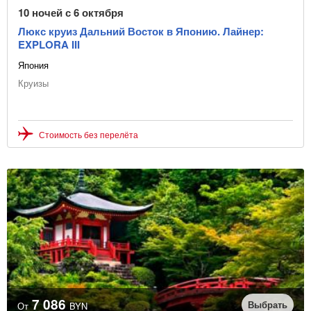
10 ночей с 6 октября
Люкс круиз Дальний Восток в Японию. Лайнер:
EXPLORA III
Япония
Круизы
Стоимость без перелёта
7 086
Выбрать
От
BYN