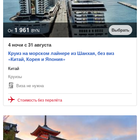
Раннее бронирование
Виза не нужна
1 961
Тип транспорта
Выбрать
От
BYN
4 ночи с 31 августа
Цена с транспортом
Круиз на морском лайнере из Шанхая, без виз
«Китай, Корея и Япония»
Без ночных переездов
Китай
Звёздность отеля
Круизы
Виза не нужна
Стоимость без перелёта
Тип питания