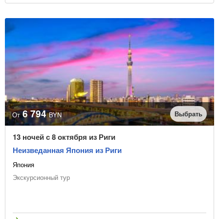
6 794
Выбрать
От
BYN
13 ночей с 8 октября из Риги
Неизведанная Япония из Риги
Япония
Экскурсионный тур