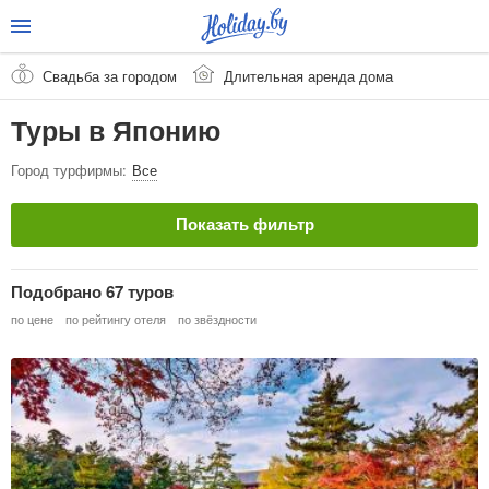
Свадьба за городом
Длительная аренда дома
Туры в Японию
Город турфирмы:
Все
Показать фильтр
Страна
Очистить
Подобрано 67 туров
Япония
по цене
по рейтингу отеля
по звёздности
Город / Курорт
Тип тура