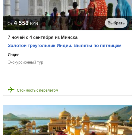
Отправление из
4 558
Выбрать
От
BYN
Даты начала туров
7 ночей с 4 сентября из Минска
Золотой треугольник Индии. Вылеты по пятницам
Индия
или выбрать месяц начала туров
Экскурсионный тур
Количество ночей
Стоимость с перелетом
Цена, BYN
В рассрочку
Точная цена