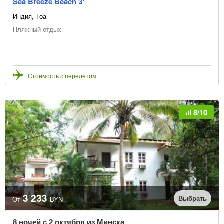
Sea Breeze Beach 3*
Индия
Гоа
Пляжный отдых
Стоимость с перелетом
8/10
3 233
Выбрать
От
BYN
8 ночей с 2 октября из Минска