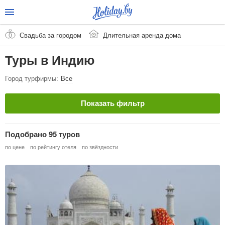
Свадьба за городом
Длительная аренда дома
Туры в Индию
Город турфирмы:
Все
Показать фильтр
Страна
Очистить
Подобрано 95 туров
Индия
по цене
по рейтингу отеля
по звёздности
Город / Курорт
Тип тура