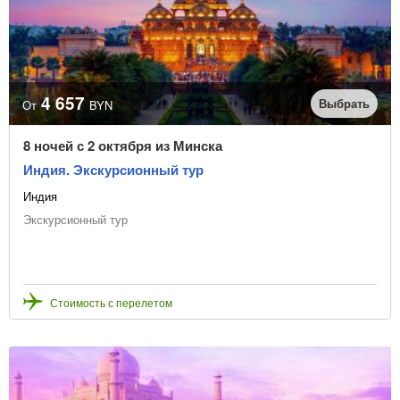
Линия пляжа
1-я
2-я
3-я
Турагентство
4 657
Выбрать
От
BYN
8 ночей с 2 октября из Минска
Индия. Экскурсионный тур
Очистить фильтр
Индия
Экскурсионный тур
Стоимость с перелетом