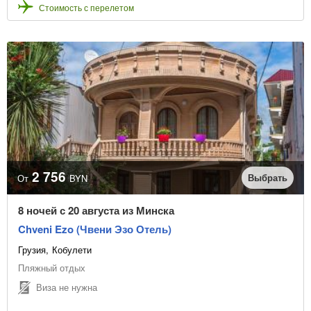
Стоимость с перелетом
2 756
Выбрать
От
BYN
8 ночей с 20 августа из Минска
Chveni Ezo (Чвени Эзо Отель)
Грузия
Кобулети
Пляжный отдых
Виза не нужна