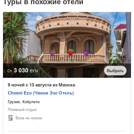
Туры в похожие отели
3 030
Выбрать
От
BYN
9 ночей с 13 августа из Минска
Chveni Ezo (Чвени Эзо Отель)
Грузия
Кобулети
Пляжный отдых
Виза не нужна