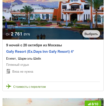
2 761
Выбрать
От
BYN
9 ночей с 20 октября из Москвы
Gafy Resort (Ex.Days Inn Gafy Resort) 4*
Египет
Шарм-эль-Шейх
Пляжный отдых
Виза не нужна
Стоимость с перелетом
8/10