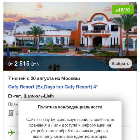
8/10
2 515
Выбрать
От
BYN
7 ночей с 20 августа из Москвы
Gafy Resort (Ex.Days Inn Gafy Resort) 4*
Египет
Шарм-эль-Шейх
Пляжный отдых
Политика конфиденциальности
Виза не нужна
Сайт Holiday.by использует файлы cookie для
хранения и / или доступа к информации на
устройствах и обработки личных данных,
Стоимость с перелетом
включая уникальные идентификаторы,