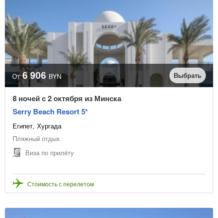
6 906
Выбрать
От
BYN
8 ночей с 2 октября из Минска
Serry Beach Resort 5*
Египет
Хургада
Пляжный отдых
Виза по прилёту
Стоимость с перелетом