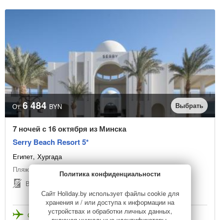
6 484
Выбрать
От
BYN
7 ночей с 16 октября из Минска
Serry Beach Resort 5*
Египет
Хургада
Пляжный отдых
Политика конфиденциальности
Виза по прилёту
Сайт Holiday.by использует файлы cookie для
хранения и / или доступа к информации на
устройствах и обработки личных данных,
Стоимость с перелетом
включая уникальные идентификаторы,