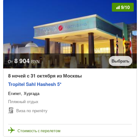
9/10
8 904
Выбрать
От
BYN
8 ночей с 31 октября из Москвы
Tropitel Sahl Hashesh 5*
Египет
Хургада
Пляжный отдых
Виза по прилёту
Стоимость с перелетом