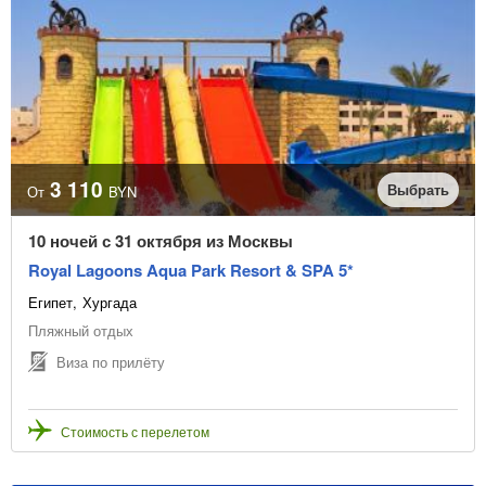
3 110
Выбрать
От
BYN
10 ночей с 31 октября из Москвы
Royal Lagoons Aqua Park Resort & SPA 5*
Египет
Хургада
Пляжный отдых
Виза по прилёту
Стоимость с перелетом