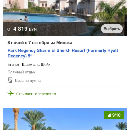
4 819
Выбрать
От
BYN
8 ночей с 7 октября из Минска
Park Regency Sharm El Sheikh Resort (Formerly Hyatt
Regency) 5*
Египет
Шарм-эль-Шейх
Пляжный отдых
Виза не нужна
Стоимость с перелетом
9/10