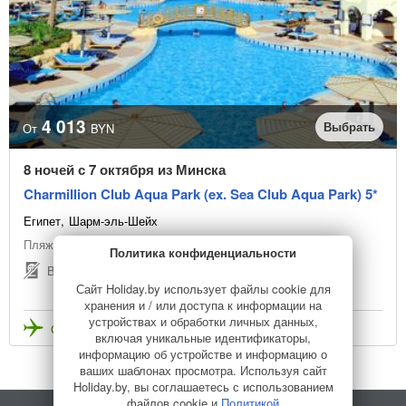
4 013
Выбрать
От
BYN
8 ночей с 7 октября из Минска
Charmillion Club Aqua Park (ex. Sea Club Aqua Park) 5*
Египет
Шарм-эль-Шейх
Пляжный отдых
Политика конфиденциальности
Виза не нужна
Сайт Holiday.by использует файлы cookie для
хранения и / или доступа к информации на
устройствах и обработки личных данных,
Стоимость с перелетом
включая уникальные идентификаторы,
информацию об устройстве и информацию о
ваших шаблонах просмотра. Используя сайт
Holiday.by, вы соглашаетесь с использованием
файлов cookie и
Политикой