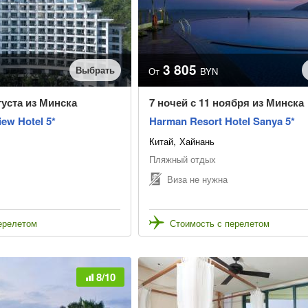
3 805
Выбрать
От
BYN
густа из Минска
7 ночей с 11 ноября из Минска
iew Hotel 5*
Harman Resort Hotel Sanya 5*
Китай
Хайнань
Пляжный отдых
Виза не нужна
ерелетом
Стоимость с перелетом
8/10