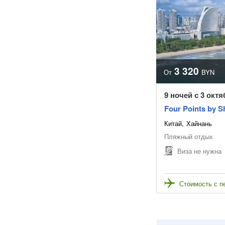
3 320
От
BYN
9 ночей с 3 окт
Four Points by S
Китай
Хайнань
Пляжный отдых
Виза не нужна
Стоимость с п