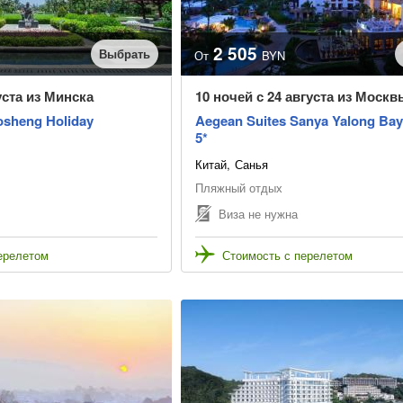
2 505
Выбрать
От
BYN
уста из Минска
10 ночей с 24 августа из Москв
osheng Holiday
Aegean Suites Sanya Yalong Bay
5*
Китай
Санья
Пляжный отдых
Виза не нужна
ерелетом
Стоимость с перелетом