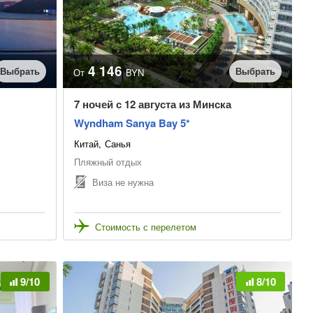
4 146
Выбрать
Выбрать
От
BYN
7 ночей с 12 августа из Минска
Wyndham Sanya Bay 5*
Китай
Санья
Пляжный отдых
Виза не нужна
Стоимость с перелетом
9/10
8/10