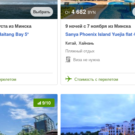
4 682
Выбрать
От
BYN
уста из Минска
9 ночей с 7 ноября из Минска
aitang Bay 5*
Sanya Phoenix Island Yuejia flat 
Китай
Хайнань
Пляжный отдых
Виза не нужна
ерелетом
Стоимость с перелетом
9/10