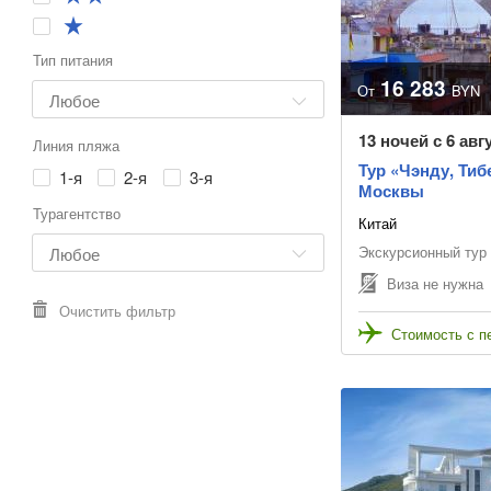
Тип питания
16 283
От
BYN
13 ночей с 6 ав
Линия пляжа
Тур «Чэнду, Тиб
1-я
2-я
3-я
Москвы
Турагентство
Китай
Экскурсионный тур
Виза не нужна
Очистить фильтр
Стоимость с п