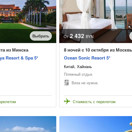
2 432
Выбрать
От
BYN
ста из Минска
8 ночей с 10 октября из Москв
ya Resort & Spa 5*
Ocean Sonic Resort 5*
Китай
Хайнань
Пляжный отдых
Виза не нужна
ерелетом
Стоимость с перелетом