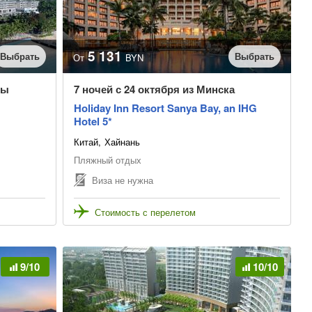
5 131
Выбрать
Выбрать
От
BYN
вы
7 ночей с 24 октября из Минска
Holiday Inn Resort Sanya Bay, an IHG
Hotel 5*
Китай
Хайнань
Пляжный отдых
Виза не нужна
Стоимость с перелетом
9/10
10/10