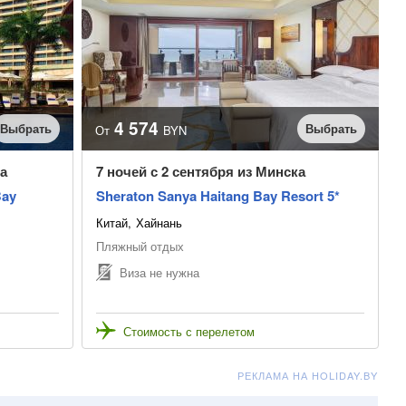
4 574
Выбрать
Выбрать
От
BYN
а
7 ночей с 2 сентября из Минска
Bay
Sheraton Sanya Haitang Bay Resort 5*
Китай
Хайнань
Пляжный отдых
Виза не нужна
Стоимость с перелетом
РЕКЛАМА НА HOLIDAY.BY