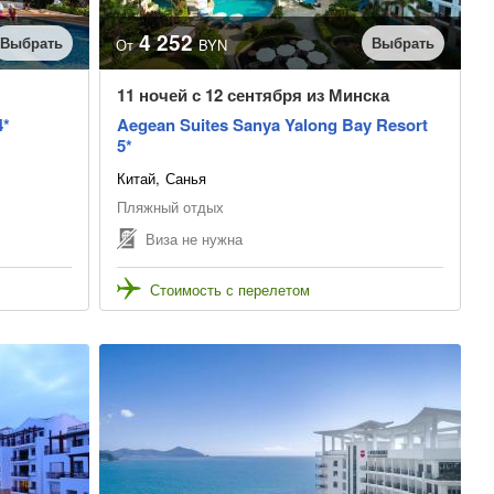
4 252
Выбрать
Выбрать
От
BYN
11 ночей с 12 сентября из Минска
4*
Aegean Suites Sanya Yalong Bay Resort
5*
Китай
Санья
Пляжный отдых
Виза не нужна
Стоимость с перелетом