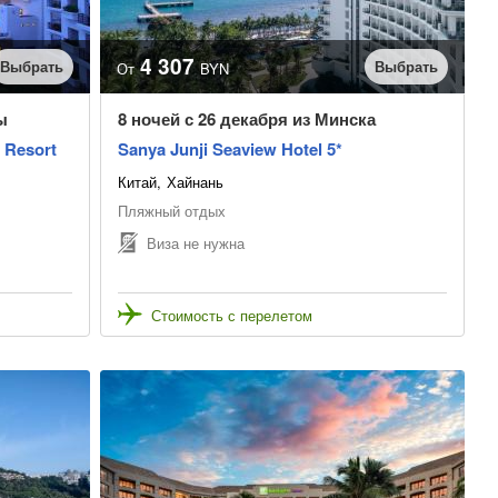
4 307
Выбрать
Выбрать
От
BYN
ы
8 ночей с 26 декабря из Минска
 Resort
Sanya Junji Seaview Hotel 5*
Китай
Хайнань
Пляжный отдых
Виза не нужна
Стоимость с перелетом