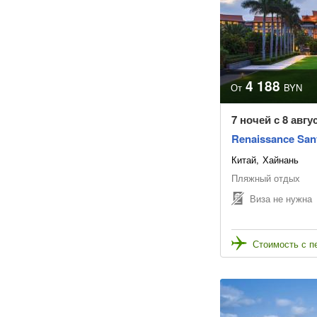
4 188
От
BYN
7 ночей с 8 авгу
Renaissance San
Китай
Хайнань
Пляжный отдых
Виза не нужна
Стоимость с п