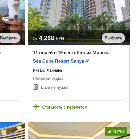
4 268
Выбрать
Выбрать
От
BYN
ы
11 ночей с 19 сентября из Минска
Sea Cube Resort Sanya 4*
Китай
Хайнань
Пляжный отдых
Виза не нужна
Стоимость с перелетом
10/10