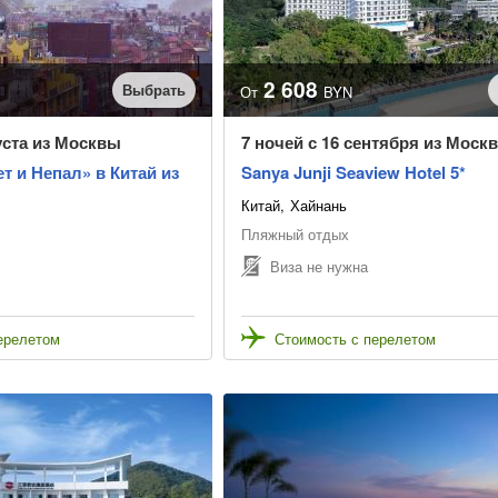
2 608
Выбрать
От
BYN
густа из Москвы
7 ночей с 16 сентября из Моск
ет и Непал» в Китай из
Sanya Junji Seaview Hotel 5*
Китай
Хайнань
Пляжный отдых
Виза не нужна
ерелетом
Стоимость с перелетом