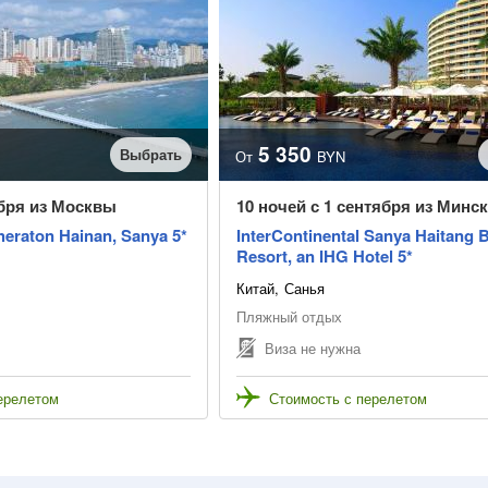
5 350
Выбрать
От
BYN
ября из Москвы
10 ночей с 1 сентября из Минск
heraton Hainan, Sanya 5*
InterContinental Sanya Haitang 
Resort, an IHG Hotel 5*
Китай
Санья
Пляжный отдых
Виза не нужна
ерелетом
Стоимость с перелетом