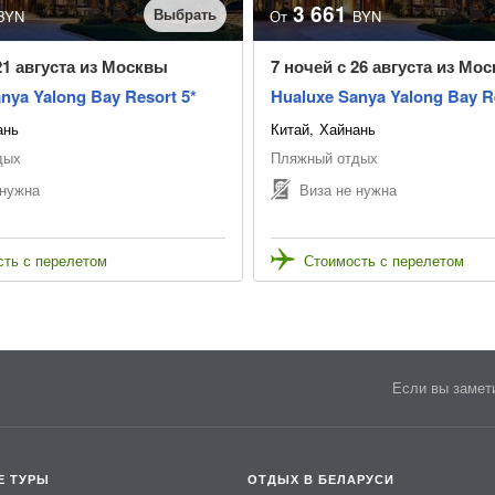
3 661
Выбрать
BYN
От
BYN
21 августа из Москвы
7 ночей с 26 августа из Мо
nya Yalong Bay Resort 5*
Hualuxe Sanya Yalong Bay R
ань
Китай
Хайнань
дых
Пляжный отдых
 нужна
Виза не нужна
ть с перелетом
Стоимость с перелетом
Если вы замети
Е ТУРЫ
ОТДЫХ В БЕЛАРУСИ