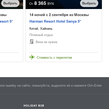
8 365
Выбрать
Выбрать
От
BYN
сквы
14 ночей с 2 сентября из Москвы
esort 5*
Harman Resort Hotel Sanya 5*
Китай
Хайнань
Пляжный отдых
Виза не нужна
Стоимость с перелетом
ли ошибку на сайте, пожалуйста, выделите её и нажмите Ctrl+Enter
HOLIDAY B2B