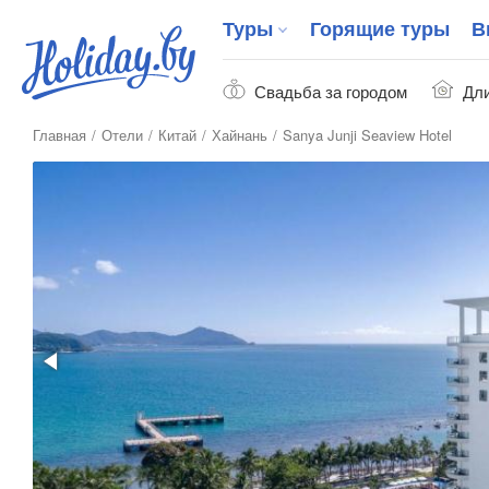
Туры
Горящие туры
В
Свадьба за городом
Дли
Главная
Отели
Китай
Хайнань
Sanya Junji Seaview Hotel