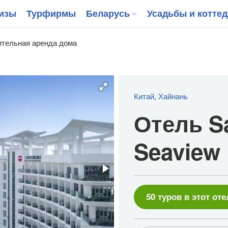
изы
Турфирмы
Беларусь
Усадьбы и котте
тельная аренда дома
Китай
,
Хайнань
Отель Sa
Seaview 
50 туров в этот оте