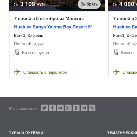
3 109
4 080
Выбрать
От
BYN
От
7 ночей с 5 октября из Москвы
7 ночей с 
Hualuxe Sanya Yalong Bay Resort 5*
Hualuxe Sa
Китай
Хайнань
Китай
Хайн
Пляжный отдых
Пляжный от
Виза не нужна
Виза не
Стоимость с перелетом
Стоимос
Мы в соцсетях
ТУРЫ И ПУТЁВКИ
ТЕМАТИЧЕСКИ