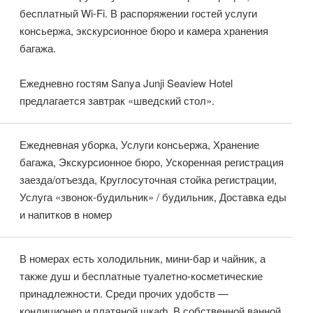
бесплатный Wi-Fi. В распоряжении гостей услуги
консьержа, экскурсионное бюро и камера хранения
багажа.
Ежедневно гостям Sanya Junji Seaview Hotel
предлагается завтрак «шведский стол».
Ежедневная уборка, Услуги консьержа, Хранение
багажа, Экскурсионное бюро, Ускоренная регистрация
заезда/отъезда, Круглосуточная стойка регистрации,
Услуга «звонок-будильник» / будильник, Доставка еды
и напитков в номер
В номерах есть холодильник, мини-бар и чайник, а
также душ и бесплатные туалетно-косметические
принадлежности. Среди прочих удобств —
кондиционер и платяной шкаф. В собственной ванной