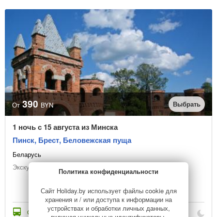
390
Выбрать
От
BYN
1 ночь с 15 августа из Минска
Пинск, Брест, Беловежская пуща
Беларусь
Экскурсионный тур
Политика конфиденциальности
Сайт Holiday.by использует файлы cookie для
хранения и / или доступа к информации на
устройствах и обработки личных данных,
Стоимость с переездом
включая уникальные идентификаторы,