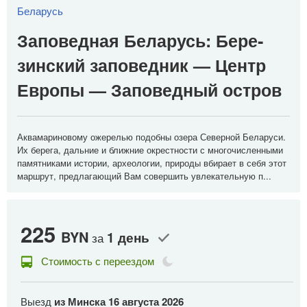
Беларусь
Заповедная Беларусь: Бе­ре­
зин­ский за­по­вед­ник — Центр
Ев­ро­пы — За­по­вед­ный ост­ров
Аквамариновому ожерелью по­доб­ны озе­ра Се­вер­ной Бе­ла­ру­си.
Их бе­ре­га, дальние и ближние окрестности с мно­го­чис­лен­ны­ми
па­мят­ни­ка­ми ис­то­рии, ар­хео­ло­гии, при­ро­ды вбирает в се­бя этот
маршрут, предлагающий Вам со­вер­шить увлекательную п...
225
2
BYN
1 день
за
Стоимость с переездом
Выезд
из Минска
16 августа 2026
В