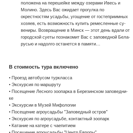
по­ло­же­на на перешейке меж­ду озе­ра­ми Ивесь и
Молино. Здесь Вас ожи­да­ет про­гул­ка по
окрестностям усадь­бы, уго­ще­ние от го­сте­при­им­ных
хозяев, есть воз­мож­ность ку­пить ремесленные су­
ве­ни­ры. Воз­вра­ще­ние в Минск — этот день вда­ли от
го­род­ской су­е­ты по­зна­ко­мит Вас с за­по­вед­ной Бе­ла­
русью и надолго останется в па­мя­ти…
В стоимость тура включено
• Проезд ав­то­бу­сом турк­лас­са
• Экс­кур­сия по марш­ру­ту
• По­се­ще­ние Лесного зоопарка в Бе­ре­зин­ском за­по­вед­ни­
ке
• Экскурсии в Музей Мифологии
• По­се­ще­ние агроусадьбы "За­по­вед­ный ост­ров"
• Экс­кур­сия по аг­ро­усадь­бе, контактный зоопарк
• Ка­та­ние на катере с чаепитием
• По­се­ще­ние агроусадьбы "Центр Ев­ро­пы"