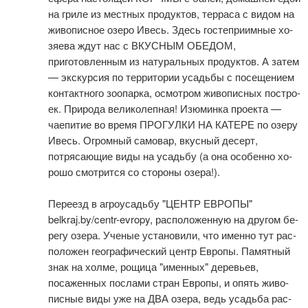
на гриле из ­мест­ных продуктов, терраса с ви­дом на
жи­во­пис­ное озе­ро Ивесь. Здесь гостеприимные хо­
зя­е­ва ждут нас с ВКУСНЫМ ОБЕДОМ,
приготовленным из натуральных продуктов. А затем
— экскурсия по тер­ри­то­рии усадь­бы с по­се­ще­ни­ем
контактного зоопарка, осмот­ром жи­во­пис­ных по­стро­
ек. Природа ве­ли­ко­леп­ная! Изюминка про­ек­та —
чаепитие во вре­мя ПРОГУЛКИ НА КАТЕРЕ по озе­ру
Ивесь. Огромный самовар, вкус­ный де­серт,
потрясающие ви­ды на усадь­бу (а она осо­бен­но хо­
ро­шо смотрится со сто­ро­ны озе­ра!).
Пе­ре­езд в аг­ро­усадь­бу "ЦЕНТР ЕВРОПЫ"
belkraj.by/centr-evropy, рас­по­ло­жен­ную на дру­гом бе­
ре­гу озе­ра. Ученые установили, что имен­но тут рас­
по­ло­жен географический центр Ев­ро­пы. Памятный
знак на холме, рощица "именных" де­ре­вьев,
посаженных по­сла­ми стран Ев­ро­пы, и опять жи­во­
пис­ные ви­ды уже на ДВА озе­ра, ведь усадь­ба рас­