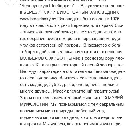
"Белорусскую Швей­ца­рию" — Вы уви­ди­те по до­ро­ге
в БЕРЕЗИНСКИЙ БИОСФЕРНЫЙ ЗАПОВЕДНИК
www.berezinsky.by. Заповедник был со­здан в 1925
го­ду в окрест­но­стях ре­ки Бе­ре­зи­на для охра­ны био­
ло­ги­че­ско­го раз­но­об­ра­зия; ны­не это один из не­мно­
гих со­хра­нив­ших­ся в Ев­ро­пе в пер­во­здан­ном ви­де
угол­ков есте­ствен­ной при­ро­ды. Зна­ком­ство с бо­га­
той при­ро­дой за­по­вед­ни­ка на­чи­на­ет­ся с по­се­ще­ния
ВОЛЬЕРОВ С ЖИВОТНЫМИ: в сосновом бору пло­
ща­дью 12 га от­крыт просторный лес­ной зоопарк, где
Вас ждут ха­рак­тер­ные обитатели на­ше­го за­по­вед­но­
го ле­са в усло­ви­ях, близ­ких к естественным; здесь
есть медведи, зуб­ры, рыси, оле­ни, лисы, волки и
мно­гие дру­гие… Массу впечатлений гарантируем!
За­тем по­се­тим за­ме­ча­тель­ный жи­во­пис­ный МУЗЕЙ
МИФОЛОГИИ. Мы познакомимся с тем сакральным
пониманием ми­ра при­ро­ды (небесный мир,
подземный мир и мир лю­дей), в ко­то­рый верили на­
ши пред­ки. Мы узна­ем, как они понимали язык при­