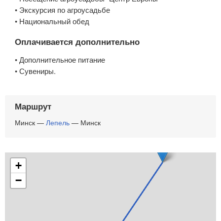
• Экс­кур­сия по аг­ро­усадь­бе
• На­ци­о­наль­ный обед
Оплачивается дополнительно
• Дополнительное питание
• Сувениры.
Маршрут
Минск —
Лепель
— Минск
+
−