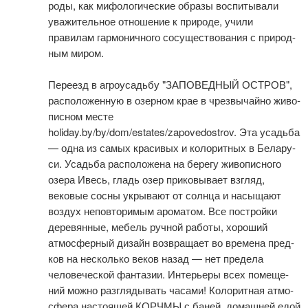
ро­ды, как ми­фо­ло­ги­че­ские об­ра­зы воспитывали
уважительное отношение к при­ро­де, учили
правилам гар­мо­нич­но­го сосуществования с при­род­
ным ми­ром.
Пе­ре­езд в аг­ро­усадь­бу "ЗАПОВЕДНЫЙ ОСТРОВ",
рас­по­ло­жен­ную в озерном крае в чрез­вы­чай­но жи­во­
пис­ном ме­сте
holiday.by/by/dom/estates/zapovedostrov. Эта усадь­ба
— од­на из са­мых кра­си­вых и ко­ло­рит­ных в Бе­ла­ру­
си. Усадьба рас­по­ло­же­на на бе­ре­гу жи­во­пис­но­го
озе­ра Ивесь, гладь озер приковывает взгляд,
вековые сосны укрывают от солн­ца и насыщают
воз­дух неповторимым ароматом. Все постройки
деревянные, ме­бель руч­ной ра­бо­ты, хороший
атмосферный дизайн воз­вра­ща­ет во вре­ме­на пред­
ков на не­сколь­ко ве­ков на­зад — нет предела
человеческой фан­та­зии. Интерьеры всех по­ме­ще­
ний мож­но разглядывать ча­са­ми! Колоритная ат­мо­
сфе­ра настоящей КОРЧМЫ с баней, до­маш­ней едой