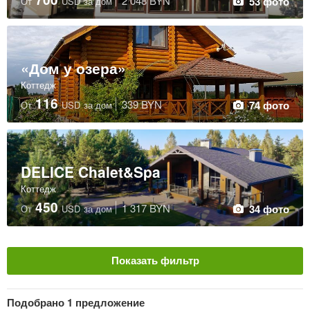
2 048 BYN
53 фото
От
USD
за дом
«Дом у озера»
Коттедж
116
339 BYN
74 фото
От
USD
за дом
DELICE Chalet&Spa
Коттедж
450
1 317 BYN
34 фото
От
USD
за дом
Показать фильтр
Тип размещения
Очистить
Подобрано
1 предложение