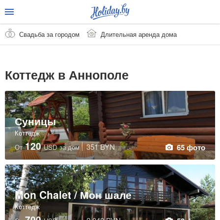
Свадьба за городом
Длительная аренда дома
Коттедж в Аннополе
Суницы
Коттедж
120
351 BYN
65 фото
От
USD
за дом
Mon Chalet / Мон шале
Коттедж
700