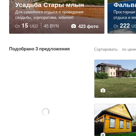
Усадьба Стары млын
Фальв
Для семейного отдыха и проведения
Просторная
свадьбы, корпоратива, юбилея!
отдыха и м
15
222
45 BYN
423 фото
От
USD
От
U
Подобрано
3 предложения
Сортировать:
по цене