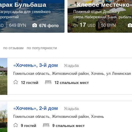
арак Бульбаша
«Клевое местечко
 агроусадьба для семейного
Пляжный отдых.Домики у
ероприятий
озера.Набережная.Баня, рыбалк
17
649 BYN
50 BYN
676 фото
SD
От
USD
по отзывам
по популярности
«Хочень», 3-й дом
Усадьба
Гомельская область, Житковичский район, Хочень, ул Ленинская
12 гостей
12 спальных мест
«Хочень», 2-й дом
Усадьба
Гомельская область, Житковичский район, Хочень
9 гостей
9 спальных мест