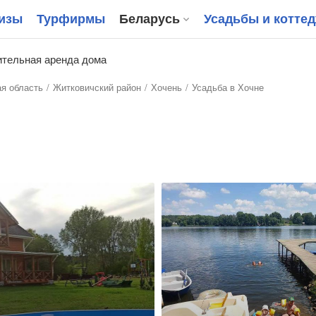
изы
Турфирмы
Беларусь
Усадьбы и котте
тельная аренда дома
я область
Житковичский район
Хочень
Усадьба в Хочне