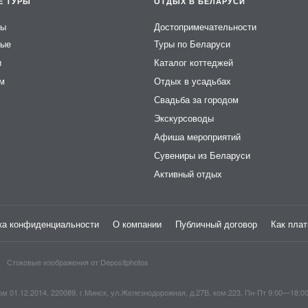
Е ТУРЫ
ОТДЫХ В БЕЛАРУСИ
ры
Достопримечательности
ные
Туры по Беларуси
и
Каталог коттеджей
ем
Отдых в усадьбах
Свадьба за городом
Экскурсоводы
Афиша мероприятий
Сувениры из Беларуси
Активный отдых
ка конфиденциальности
О компании
Публичный договор
Как плат
Стоковые изображения от
Depositphotos
1.12.2014, 220089, г.Минск, ул.Железнодорожная, д.27В, ком.223, Пн-Пт 9:00—18:0