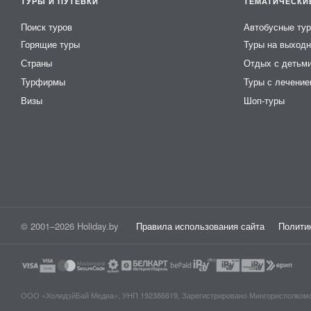
ТУРЫ И ПУТЁВКИ
ТЕМАТИЧЕСКИ
собственный пляж
Поиск туров
Автобусные ту
закрытый бассейн
Горящие туры
Туры на выход
рыболовные снасти
Страны
Отдых с детьм
водохранилище
Турфирмы
Туры с лечени
спутниковое
Визы
Шоп-туры
купель
DVD-караоке
русская печь
танцпол
DVD- TV
детская комната
© 2001–2026 Holiday.by
Правила использования сайта
Полити
турслеты
квадроцикл
сцена
открытый бассейн
ООО «ХолидэйБай Медиа», УНП 192386619, Зарегистрировано Мингорисполкомом 0
тренажерный зал