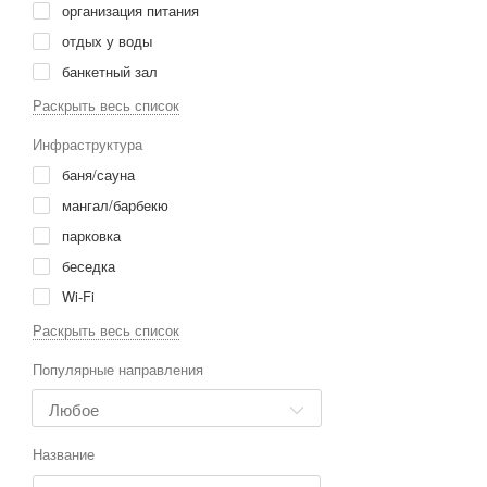
организация питания
отдых у воды
банкетный зал
рыбалка
Раскрыть весь список
прогулки
Инфраструктура
сдается по номерам
баня/сауна
сбор грибов и ягод
мангал/барбекю
трансфер
парковка
экскурсии
беседка
велосипеды
Wi-Fi
конференц-зал
TV
Раскрыть весь список
охота
мангал
Популярные направления
волейбольная площадка
баня
лечение и оздоровление
озеро
катание на лошадях
детская площадка
Название
футбольное поле
русская баня