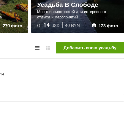
»
Усадьба В Слободе
Много возможностей для интересного
а
отдыха и мероприятий
14
40 BYN
270 фото
123 фото
От
USD
Добавить свою усадьбу
 14