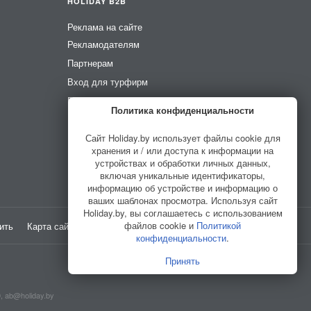
HOLIDAY B2B
Реклама на сайте
Рекламодателям
Партнерам
Вход для турфирм
Вход для усадеб
Политика конфиденциальности
Вход для гидов
Сайт Holiday.by использует файлы cookie для
хранения и / или доступа к информации на
устройствах и обработки личных данных,
включая уникальные идентификаторы,
информацию об устройстве и информацию о
ваших шаблонах просмотра. Используя сайт
Holiday.by, вы соглашаетесь с использованием
файлов cookie и
Политикой
ить
Карта сайта
Разработано в
HELLO WORLD
конфиденциальности
.
Принять
0,
ab@holiday.by