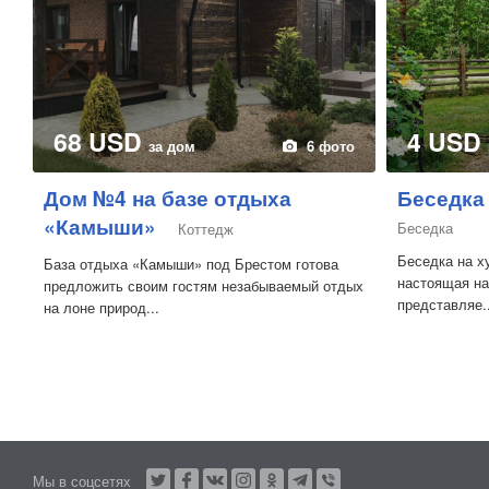
68 USD
4 USD
за дом
6 фото
Дом №4 на базе отдыха
Беседка
«Камыши»
Беседка
Коттедж
Беседка на х
База отдыха «Камыши» под Брестом готова
настоящая на
предложить своим гостям незабываемый отдых
представляе..
на лоне природ...
Мы в соцсетях