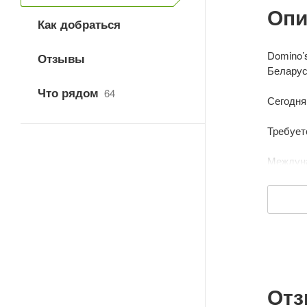
Опи
Как добраться
Domino’
Отзывы
Беларус
Что рядом
64
Сегодня
Требует
Междуна
основе 
специал
Для сво
выгодне
Дата об
От