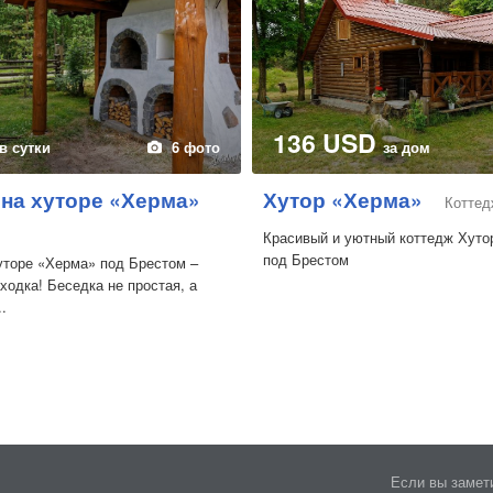
136 USD
в сутки
6 фото
за дом
 на хуторе «Херма»
Хутор «Херма»
Коттед
Красивый и уютный коттедж Хуто
под Брестом
уторе «Херма» под Брестом –
ходка! Беседка не простая, а
.
Если вы замети