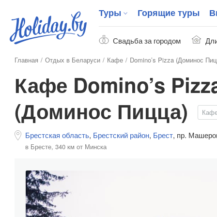
Туры
Горящие туры
В
Свадьба за городом
Дли
Главная
Отдых в Беларуси
Кафе
Domino’s Pizza (Доминос Пиц
Кафе Domino’s Pizz
(Доминос Пицца)
Каф
Брестская область
,
Брестский район
,
Брест
,
пр. Машеро
в Бресте,
340 км от Минска