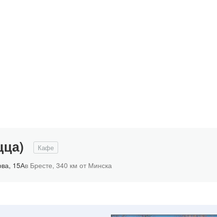
цца)
Кафе
ва, 15А
в Бресте,
340 км от Минска