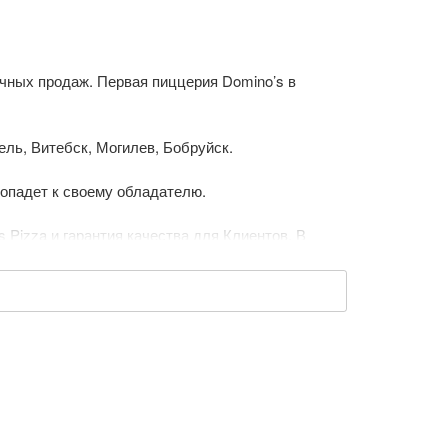
ичных продаж. Первая пиццерия Domino’s в
ель, Витебск, Могилев, Бобруйск.
 попадет к своему обладателю.
Pizza и гарантия качества для Клиентов. В
ое готовится вручную и раскатывается
ет хрустящие золотистые бортики.
чтобы заказать любимую пиццу стало еще проще и