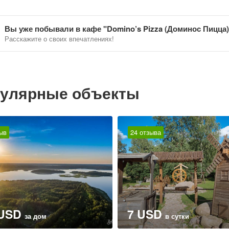
Вы уже побывали в кафе "Domino’s Pizza (Доминос Пицца)
Расскажите о своих впечатлениях!
улярные объекты
ыв
24 отзыва
 USD
7 USD
за дом
в сутки