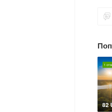
Поп
1 отз
82