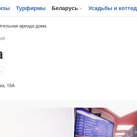
изы
Турфирмы
Беларусь
Усадьбы и котте
тельная аренда дома
ца)
a
е
ва, 15А