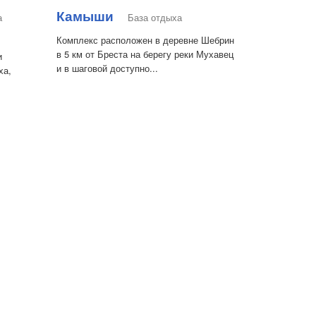
Камыши
а
База отдыха
Комплекс расположен в деревне Шебрин
в 5 км от Бреста на берегу реки Мухавец
и
и в шаговой доступно...
ха,