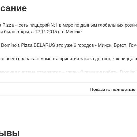
сание
s Pizza – сеть пиццерий №1 в мире по данным глобальных розн
и была открыта 12.11.2015 г. в Минске.
 Domino’s Pizza BELARUS это уже 6 городов - Минск, Брест, Гом
ся всего полчаса с момента принятия заказа до того, как пицца
родная система стандартов – главный принцип работы Domino’s 
вкуса пиццы Domino’s лежит тесто из муки высшего сорта, котор
ьно для каждого заказа. Благодаря кукурузной муке, пицца име
Показать полностью
их клиентов Domino’s постоянно проводит разного рода акции, 
й.
новления: 9 июля 2019
зывы