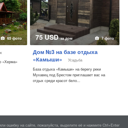
75 USD
65 фото
за дом
7 фото
Дом №3 на базе отдыха
ж
«Камыши»
Усадьба
р «Херма»
База отдыха «Камыши» на берегу реки
Мухавец под Брестом приглашает вас на
отдых среди красот бело...
ли ошибку на сайте, пожалуйста, выделите её и нажмите Ctrl+Enter