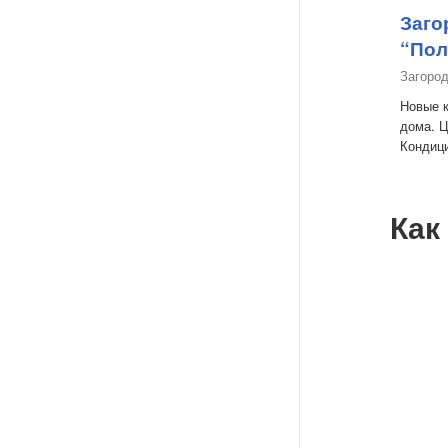
Заго
“Пол
Загоро
Новые 
дома. Ц
Кондици
Как