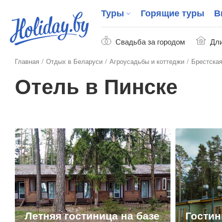
Туры
Горящие туры
В
Свадьба за городом
Дли
Главная
Отдых в Беларуси
Агроусадьбы и коттеджи
Брестская
Отель в Пинске
Летняя гостиница на базе
Гостин