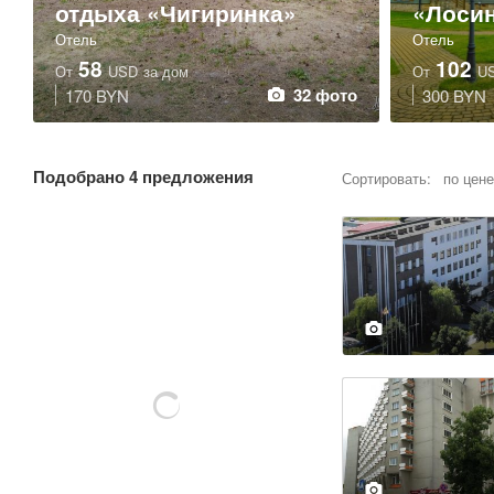
отдыха «Чигиринка»
«Лоси
Отель
Отель
58
102
От
USD
за дом
От
U
32 фото
170 BYN
300 BYN
Подобрано
4 предложения
Сортировать:
по цене