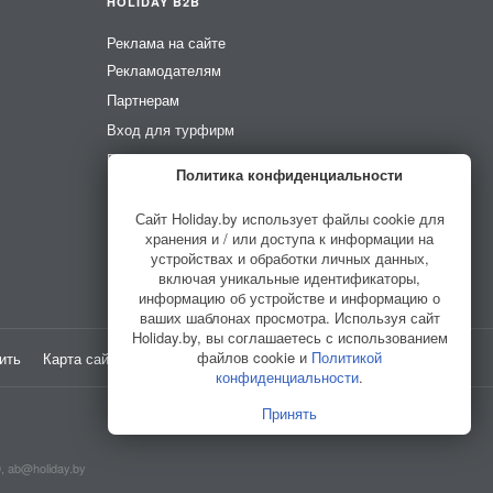
HOLIDAY B2B
Реклама на сайте
Рекламодателям
Партнерам
Вход для турфирм
Вход для усадеб
Политика конфиденциальности
Вход для гидов
Сайт Holiday.by использует файлы cookie для
хранения и / или доступа к информации на
устройствах и обработки личных данных,
включая уникальные идентификаторы,
информацию об устройстве и информацию о
ваших шаблонах просмотра. Используя сайт
Holiday.by, вы соглашаетесь с использованием
файлов cookie и
Политикой
ить
Карта сайта
Разработано в
HELLO WORLD
конфиденциальности
.
Принять
0,
ab@holiday.by