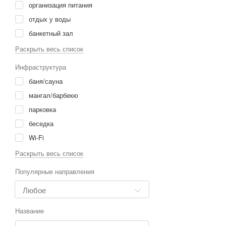
организация питания
отдых у воды
банкетный зал
рыбалка
Раскрыть весь список
прогулки
Инфраструктура
сдается по номерам
баня/сауна
сбор грибов и ягод
мангал/барбекю
трансфер
парковка
экскурсии
беседка
велосипеды
Wi-Fi
конференц-зал
TV
Раскрыть весь список
охота
мангал
Популярные направления
волейбольная площадка
баня
лечение и оздоровление
озеро
катание на лошадях
детская площадка
Название
футбольное поле
русская баня