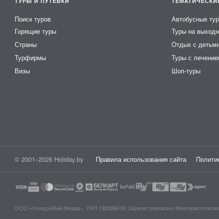
ТУРЫ И ПУТЁВКИ
ТЕМАТИЧЕСКИ
собственный пляж
Поиск туров
Автобусные ту
закрытый бассейн
Горящие туры
Туры на выход
рыболовные снасти
Страны
Отдых с детьм
водохранилище
Турфирмы
Туры с лечени
спутниковое
Визы
Шоп-туры
купель
DVD-караоке
русская печь
танцпол
DVD- TV
детская комната
© 2001–2026 Holiday.by
Правила использования сайта
Полити
турслеты
квадроцикл
сцена
открытый бассейн
ООО «ХолидэйБай Медиа», УНП 192386619, Зарегистрировано Мингорисполкомом 0
тренажерный зал