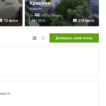
Красное
Усадьба
48
От
USD
в сутки
12 фото
219 фото
141 BYN
Добавить свой отель
илии 31