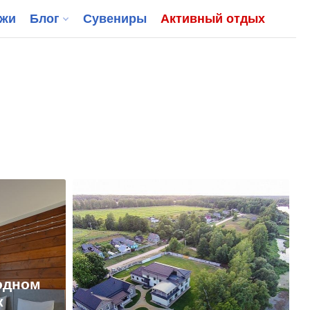
джи
Блог
Сувениры
Активный отдых
родном
к