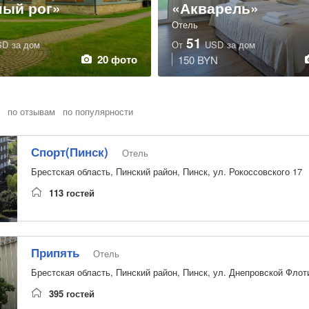
ный рог»
«Акварель»
Отель
51
SD
за дом
От
USD
за дом
20 фото
150 BYN
по отзывам
по популярности
Спорт(Пинск)
Отель
Брестская область, Пинский район, Пинск, ул. Рокоссовского 17
113 гостей
Припять
Отель
Брестская область, Пинский район, Пинск, ул. Днепровской Флот
395 гостей