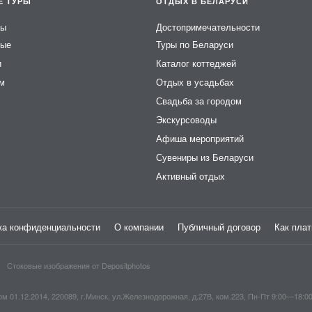
Е ТУРЫ
ОТДЫХ В БЕЛАРУСИ
ры
Достопримечательности
ные
Туры по Беларуси
и
Каталог коттеджей
ем
Отдых в усадьбах
Свадьба за городом
Экскурсоводы
Афиша мероприятий
Сувениры из Беларуси
Активный отдых
ка конфиденциальности
О компании
Публичный договор
Как плат
Стоковые изображения от
Depositphotos
1.12.2014, 220089, г.Минск, ул.Железнодорожная, д.27В, ком.223, Пн-Пт 9:00—18:0