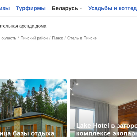
изы
Турфирмы
Беларусь
Усадьбы и котте
тельная аренда дома
 область
Пинский район
Пинск
Отель в Пинске
Lake Hotel в заго
ица базы отдыха
комплексе экопар