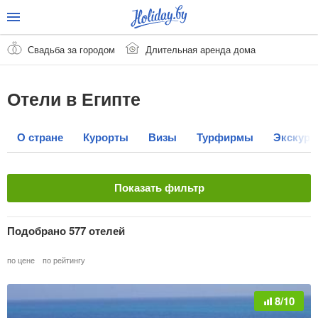
Свадьба за городом
Длительная аренда дома
Отели в Египте
О стране
Курорты
Визы
Турфирмы
Экскурс
Показать фильтр
Название отеля
Подобрано 577 отелей
по цене
по рейтингу
Страна
Очистить
8/10
Египет