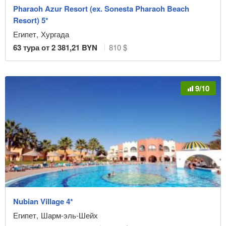
Pharaoh Azur Resort (ex. Sonesta Pharaoh Beach
Resort) 5*
Египет
,
Хургада
63
тура от
2 381,21
BYN
810 $
9/10
Nubian Village 4*
Египет
,
Шарм-эль-Шейх