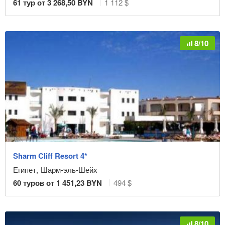
61
тур от
3 268,50
BYN
1 112 $
8/10
Sharm Cliff Resort 4*
Египет
,
Шарм-эль-Шейх
60
туров от
1 451,23
BYN
494 $
8/10