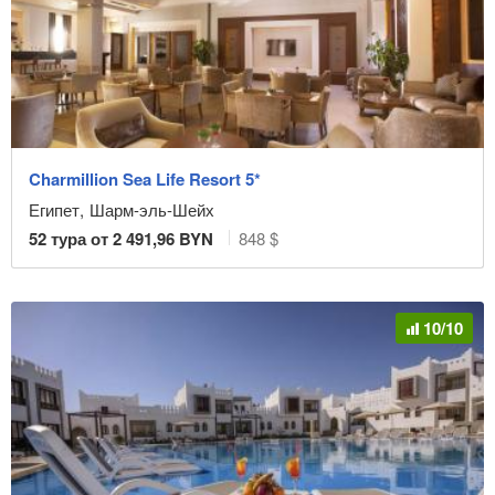
Charmillion Sea Life Resort 5*
Египет
,
Шарм-эль-Шейх
52
тура от
2 491,96
BYN
848 $
10/10