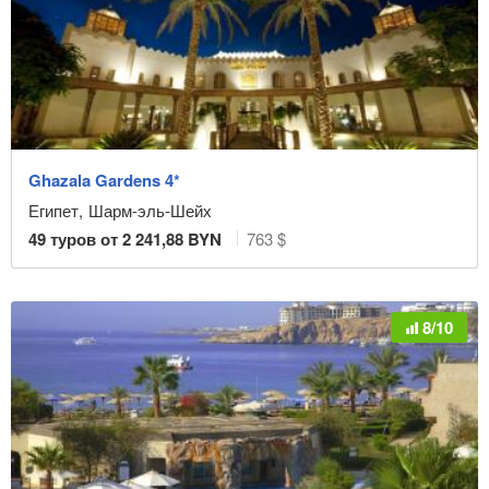
Ghazala Gardens 4*
Египет
,
Шарм-эль-Шейх
49
туров от
2 241,88
BYN
763 $
8/10