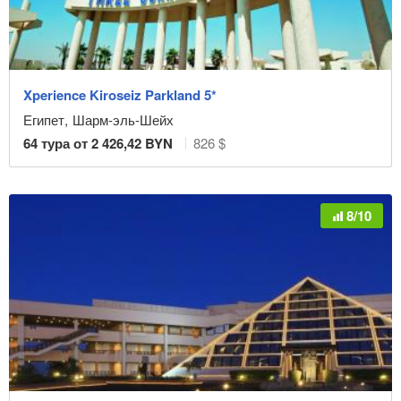
Xperience Kiroseiz Parkland 5*
Тип питания
Египет
,
Шарм-эль-Шейх
64
тура от
2 426,42
BYN
826 $
Рейтинг
8/10
Очистить фильтр