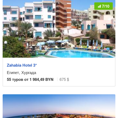
7/10
Zahabia Hotel 3*
Египет
,
Хургада
55
туров от
1 984,49
BYN
675 $