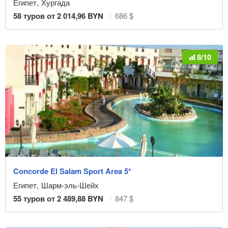
Египет
,
Хургада
58
туров от
2 014,96
BYN
686 $
8/10
Concorde El Salam Sport Area 5*
Египет
,
Шарм-эль-Шейх
55
туров от
2 489,88
BYN
847 $