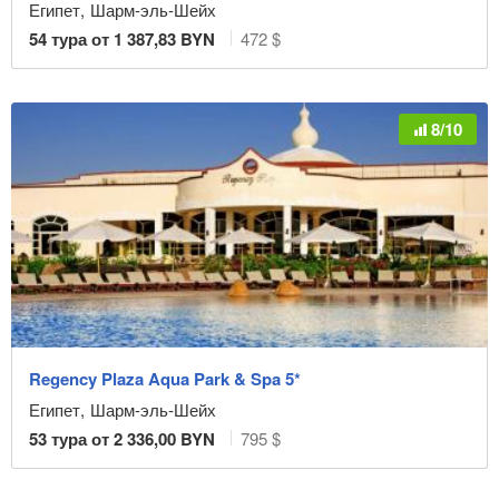
Египет
,
Шарм-эль-Шейх
54
тура от
1 387,83
BYN
472 $
8/10
Regency Plaza Aqua Park & Spa 5*
Египет
,
Шарм-эль-Шейх
53
тура от
2 336,00
BYN
795 $