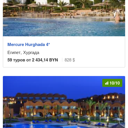
Mercure Hurghada 4*
Египет
,
Хургада
59
туров от
2 434,14
BYN
828 $
10/10