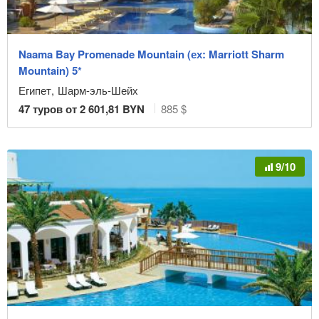
Naama Bay Promenade Mountain (ех: Marriott Sharm
Mountain) 5*
Египет
,
Шарм-эль-Шейх
47
туров от
2 601,81
BYN
885 $
9/10