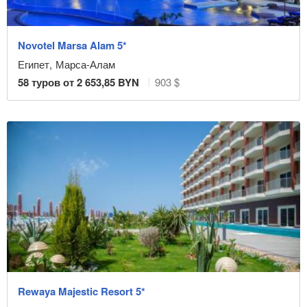
Novotel Marsa Alam 5*
Египет
,
Марса-Алам
58
туров от
2 653,85
BYN
903 $
Rewaya Majestic Resort 5*