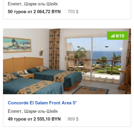
Египет
,
Шарм-эль-Шейх
50
туров от
2 064,72
BYN
703 $
8/10
Concorde El Salam Front Area 5*
Египет
,
Шарм-эль-Шейх
49
туров от
2 555,10
BYN
869 $