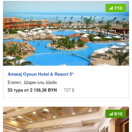
7/10
Amwaj Oyoun Hotel & Resort 5*
Египет
,
Шарм-эль-Шейх
53
тура от
2 136,38
BYN
727 $
9/10