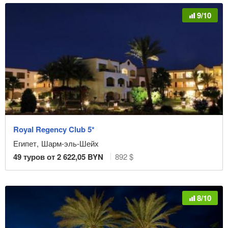
9/10
Royal Regency Club 5*
Египет
,
Шарм-эль-Шейх
49
туров от
2 622,05
BYN
892 $
8/10