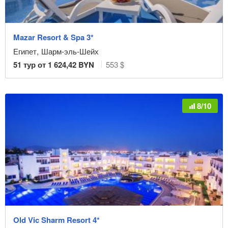
Mazar Resort & Spa 3*
Египет
,
Шарм-эль-Шейх
51
тур от
1 624,42
BYN
553 $
8/10
Old Vic Sharm Resort 4*