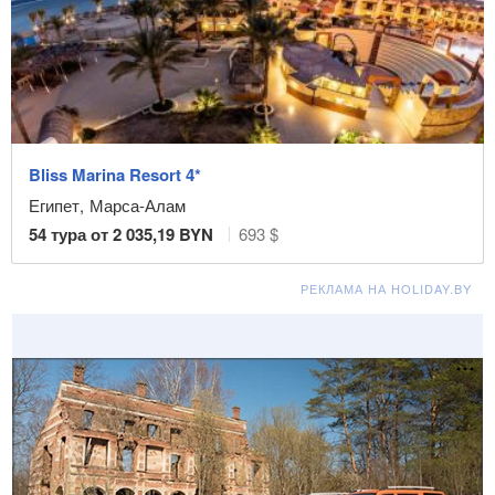
Bliss Marina Resort 4*
Египет
,
Марса-Алам
54
тура от
2 035,19
BYN
693 $
РЕКЛАМА НА HOLIDAY.BY